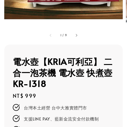
1
/
9
電水壺【KRIA可利亞】 二
合一泡茶機 電水壺 快煮壺
KR-1318
Regular
NT$ 999
price
台灣本土經營 台中大雅實體門市
支援LINE PAY、藍新金流安全付款機制