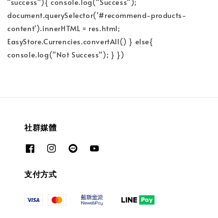
"success"){ console.log("Success");
document.querySelector('#recommend-products-
content').innerHTML = res.html;
EasyStore.Currencies.convertAll() } else{
console.log("Not Success"); } })
社群媒體
支付方式