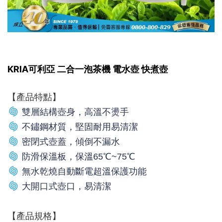
KRIA可利亞 二合一泡茶機 電水壺 快煮壺
【產品特點】
雙層結構壺身，高溫不燙手
不鏽鋼材質，堅固耐用易清潔
密閉式壺蓋，傾倒不漏水
防滑保溫板，保溫65℃~75℃
無水乾燒自動斷電超溫保護功能
大開口式壺口，易清潔
【產品規格】