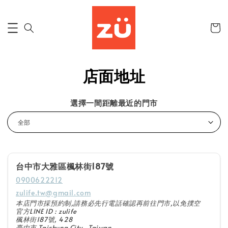
店面地址
選擇一間距離最近的門市
台中市大雅區楓林街187號
0900622212
zulife.tw@gmail.com
本店門市採預約制,請務必先行電話確認再前往門市,以免撲空
官方LINE ID : zulife
楓林街187號, 428
臺中市 Taichung City , Taiwan