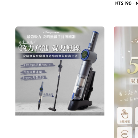
Regular
NT$ 190
-
N
price