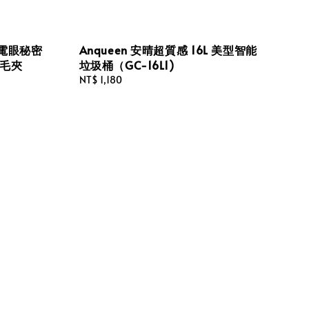
電眼秘密
Anqueen 安晴超質感 16L 美型智能
睫毛夾
垃圾桶（GC-16L1)
Regular
NT$ 1,180
price