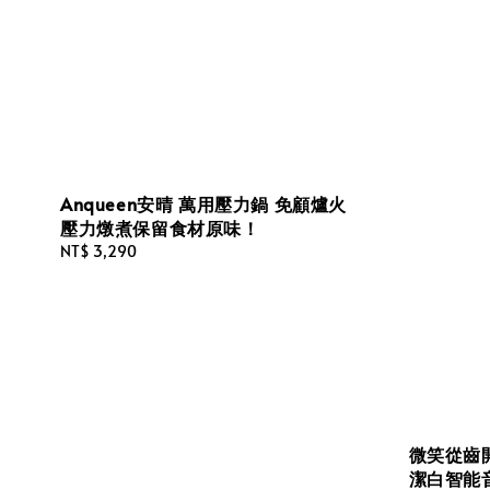
Anqueen安晴 萬用壓力鍋 免顧爐火
壓力燉煮保留食材原味！
Regular
NT$ 3,290
price
微笑從齒開
潔白智能音