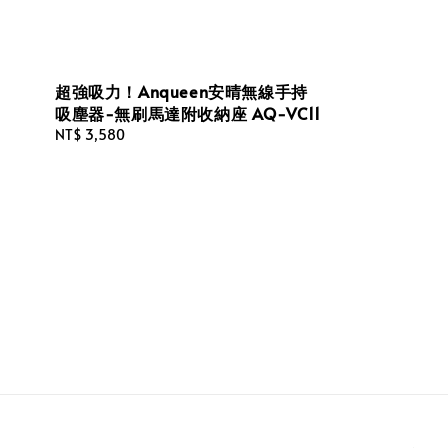
超強吸力！Anqueen安晴無線手持
吸塵器-無刷馬達附收納座 AQ-VC11
Regular
NT$ 3,580
price