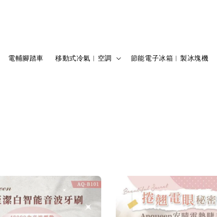
電輔腳踏車
移動式冷氣︱空調
節能電子冰箱︱製冰塊機