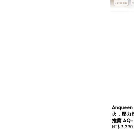
Anque
火，壓力
推薦 AQ-
Regular
NT$ 3,290
price