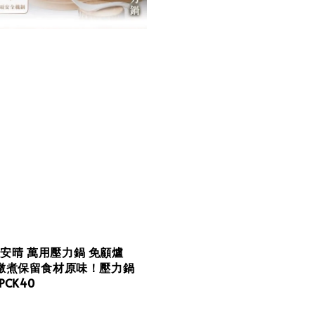
en 安晴 萬用壓力鍋 免顧爐
燉煮保留食材原味！壓力鍋
PCK40