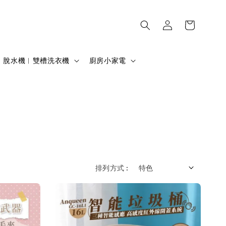
脫水機︱雙槽洗衣機
廚房小家電
排列方式 :