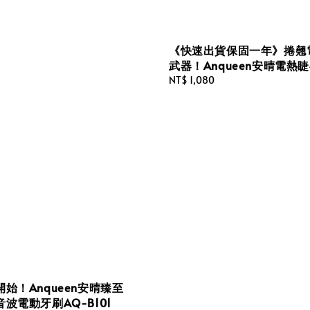
《快速出貨保固一年》捲翹
武器！Anqueen安晴電熱
Regular
NT$ 1,080
price
始！Anqueen安晴臻至
波電動牙刷AQ-B101