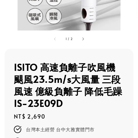
1
/
2
ISITO 高速負離子吹風機
颶風23.5m/s大風量 三段
風速 億級負離子 降低毛躁
IS-23E09D
Regular
NT$ 2,690
price
台灣本土經營 台中大雅實體門市