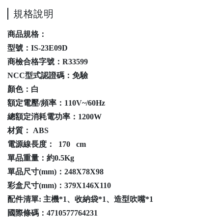
規格說明
商品規格：
型號：IS-23E09D
商檢合格字號：R33599
NCC型式認證碼：免驗
顏色：白
額定電壓/頻率：110V~/60Hz
總額定消耗電功率：1200W
材質： ABS
電源線長度： 170 cm
單品重量：約0.5Kg
單品尺寸(mm)：248X78X98
彩盒尺寸(mm)：379X146X110
配件清單: 主機*1、收納袋*1、造型吹嘴*1
國際條碼：4710577764231