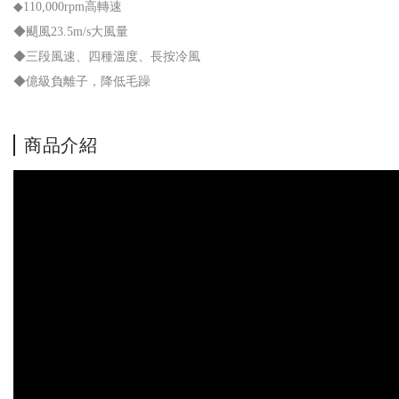
◆110,000rpm高轉速
◆颶風23.5m/s大風量
◆三段風速、四種溫度、長按冷風
◆億級負離子，降低毛躁
商品介紹