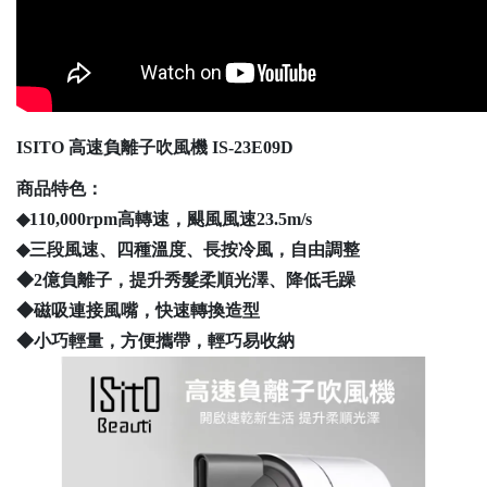
ISITO 高速負離子吹風機 IS-23E09D
商品特色：
◆110,000rpm高轉速，颶風風速23.5m/s
◆三段風速、四種溫度、長按冷風，自由調整
◆2億負離子，提升秀髮柔順光澤、降低毛躁
◆磁吸連接風嘴，快速轉換造型
◆小巧輕量，方便攜帶，輕巧易收納