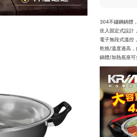
304不鏽鋼鍋體
崁入固定式設計
電子無段式溫控
乾燒/溫度過高，
鍋體/加熱底座