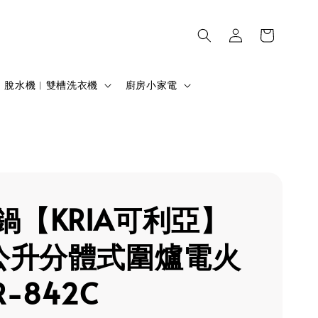
脫水機︱雙槽洗衣機
廚房小家電
鍋【KRIA可利亞】
5公升分體式圍爐電火
R-842C