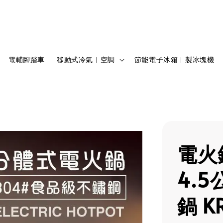
電輔腳踏車
移動式冷氣︱空調
節能電子冰箱︱製冰塊機
電火
4.
鍋 K