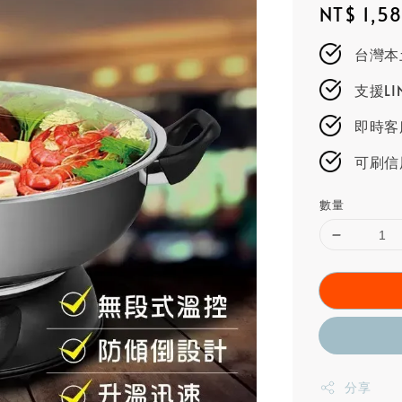
Regular
NT$ 1,5
price
台灣本
支援L
即時客服
可刷信
數量
分享