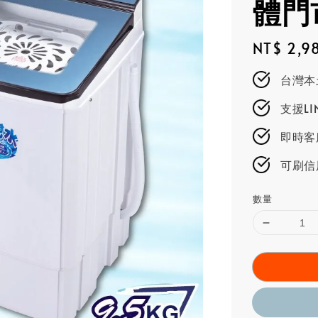
體門市
Regular
NT$ 2,9
price
台灣本
支援L
即時客服
可刷信
數量