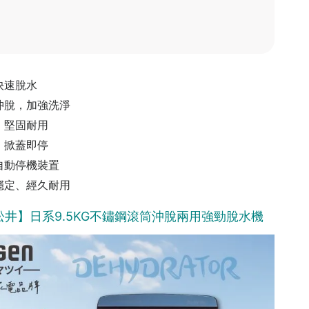
快速脫水
沖脫，加強洗淨
，堅固耐用
，掀蓋即停
自動停機裝置
穩定、經久耐用
N松井】日系9.5KG不鏽鋼滾筒沖脫兩用強勁脫水機