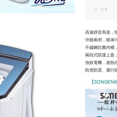
分享
高速靜音馬達，
沖脫兩用，噴淋
不鏽鋼抗菌內桶
兩段式防護上蓋
強效電機，過熱
防滑防震、運行
【SONGE