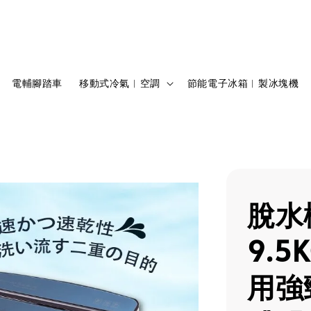
電輔腳踏車
移動式冷氣︱空調
節能電子冰箱︱製冰塊機
脫水
9.
用強