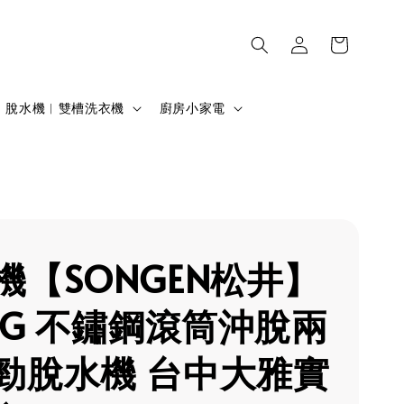
脫水機︱雙槽洗衣機
廚房小家電
機【SONGEN松井】
5KG 不鏽鋼滾筒沖脫兩
勁脫水機 台中大雅實