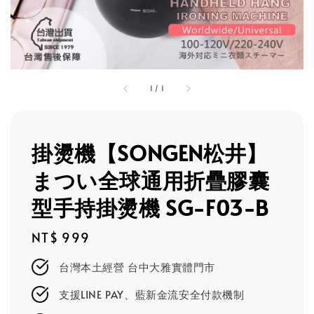
1
/
1
掛燙機【SONGEN松井】
まつい全球通用折疊膠囊
型手持掛燙機 SG-F03-B
Regular
NT$ 999
price
台灣本土經營 台中大雅實體門市
支援LINE PAY、藍新金流安全付款機制