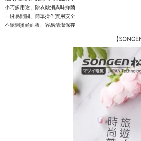
小巧多用途、除衣皺消異味抑菌
一鍵易開關、簡單操作實用安全
不銹鋼燙頭面板、容易清潔保存
【SONG