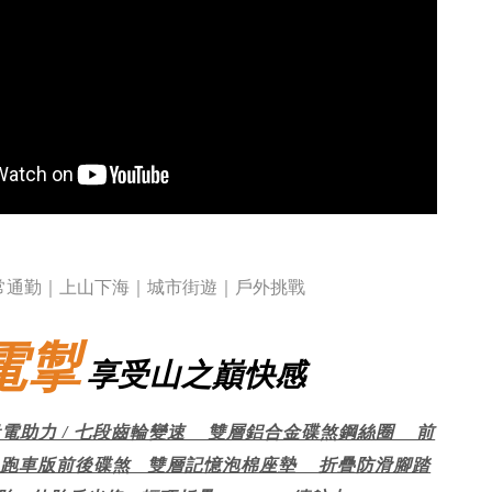
常通勤｜上山下海｜城市街遊｜戶外挑戰
電掣
享受山之巔快感
段電助力 / 七段齒輪變速 雙層鋁合金碟煞鋼絲圈 前
跑車版前後碟煞 雙層記憶泡棉座墊 折疊防滑腳踏