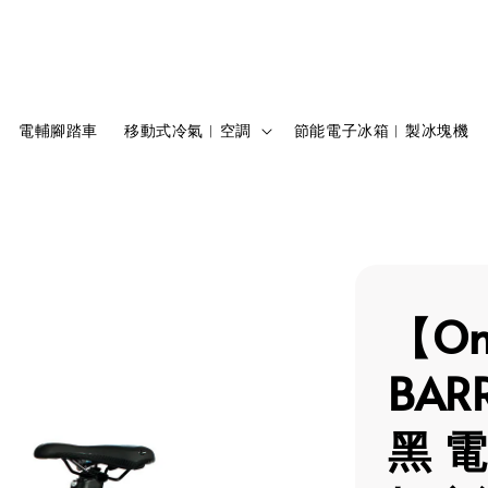
電輔腳踏車
移動式冷氣︱空調
節能電子冰箱︱製冰塊機
【On
BAR
黑 