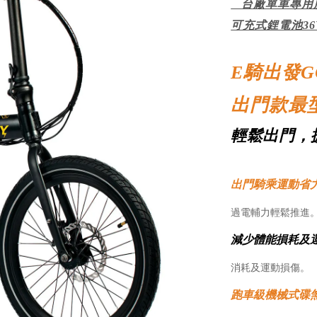
台廠單車專用胎 
可充式鋰電池3
E騎出發G
出門款最型的
輕鬆出門，
出門騎乘運動省
過電輔力輕鬆推進
減少體能損耗及
消耗及運動損傷。
跑車級機械式碟