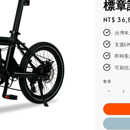
標章
Regular
NT$ 36,
price
台灣本
支援L
即時客服
可刷信
數量