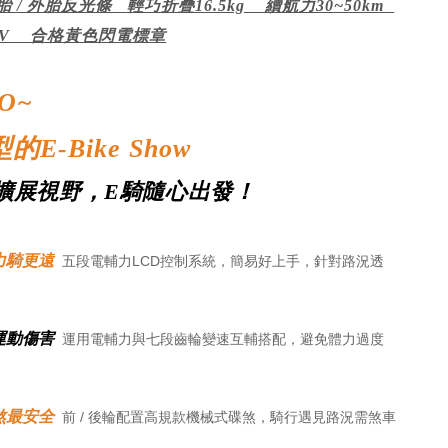
/ 外胎反光條 輕巧折疊16.5kg 續航力30~50km
6V 合格黃色閃電標章
O~
E-Bike Show
擴展視野，E騎隨心出發！
力騎更遠
五段電輔力LCD控制系統，簡易好上手，針對路況透
。
運動傷害
運用電輔力與七段齒輪變速互輔搭配，避免體力過度
煞最安全
前 / 後輪配置高規款機械式碟煞，騎行遇見路況需煞車