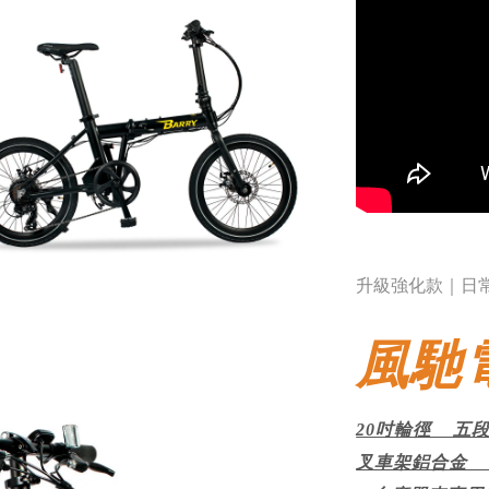
升級強化款｜日
風馳
20吋輪徑 五
叉車架鋁合金 