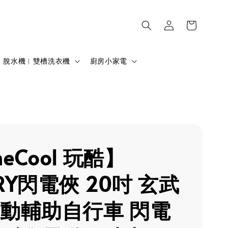
脫水機︱雙槽洗衣機
廚房小家電
eCool 玩酷】
RY閃電俠 20吋 玄武
電動輔助自行車 閃電