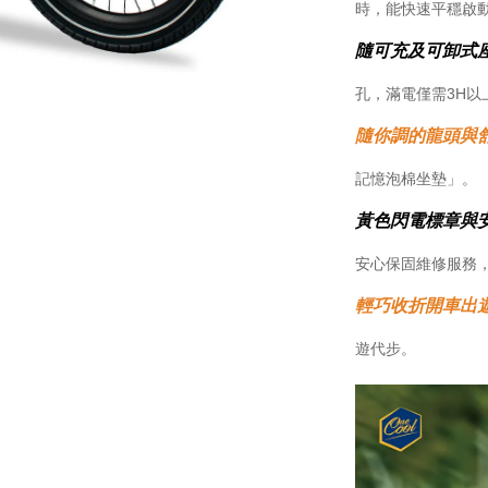
時，能快速平穩啟
隨可充及可卸式
孔，滿電僅需3H以
隨你調的龍頭與
記憶泡棉坐墊」。
黃色閃電標章與
安心保固維修服務
輕巧收折開車出
遊代步。