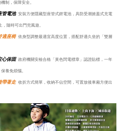
動機制，保障安全。
座管電池
安裝方便隱藏型座管式鋰電池，具防受潮掀蓋式充電
上，隨時可出門兜風遊。
舒適座椅
依身型調整最適宜高度位置，搭配舒適久坐的「雙層
安心保固
政府機關安檢合格「黃色閃電標章」認證貼標，一年
，保養免煩惱。
遊帶著走
收折方式簡單，收納不佔空間，可置放後車廂方便出