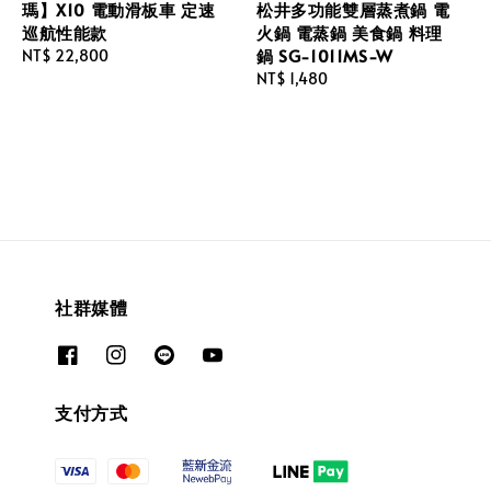
瑪】X10 電動滑板車 定速
松井多功能雙層蒸煮鍋 電
巡航性能款
火鍋 電蒸鍋 美食鍋 料理
鍋 SG-1011MS-W
Regular
NT$ 22,800
price
Regular
NT$ 1,480
price
社群媒體
支付方式