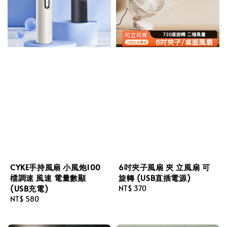
CYKE手持風扇 小風炮100
6吋夾子風扇 夾 立風扇 可
檔調速 風速 電量數顯
旋轉 (USB直插電源)
(USB充電)
Regular
NT$ 370
Regular
NT$ 580
price
price