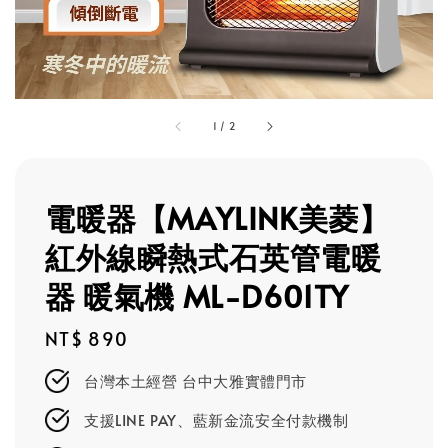
1
/
2
電暖器【MAYLINK美菱】
紅外線瞬熱式石英管電暖
器 暖氣機 ML-D601TY
Regular
NT$ 890
price
台灣本土經營 台中大雅實體門市
支援LINE PAY、藍新金流安全付款機制