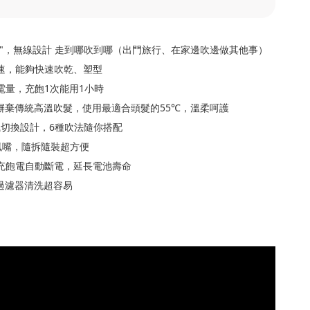
線"，無線設計 走到哪吹到哪（出門旅行、在家邊吹邊做其他事）
風速，能夠快速吹乾、塑型
超大電量，充飽1次能用1小時
摒棄傳統高溫吹髮，使用最適合頭髮的55℃，溫柔呵護
風切換設計，6種吹法隨你搭配
集風嘴，隨拆隨裝超方便
，充飽電自動斷電，延長電池壽命
過濾器清洗超容易