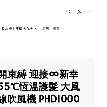
脫水機︱雙槽洗衣機
廚房小家電
開束縛 迎接∞新幸
55℃恆溫護髮 大風
吹風機 PHD1000