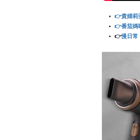
👉貴婦
👉番茄媽
👉
慢日常