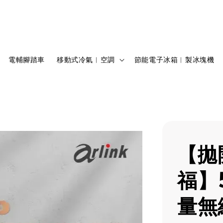
電輔腳踏車
移動式冷氣︱空調
節能電子冰箱︱製冰塊機
【拋
福】
量無線