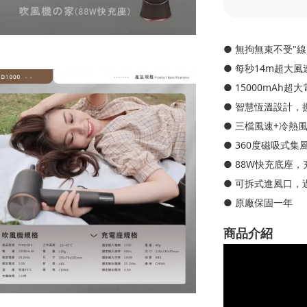
● 無拘無束不受"
● 每秒14m超大
● 15000mAh
● 智慧恆溫設計，
● 三檔風速+冷熱
● 360度磁吸式
● 88W快充底座
● 可拆式進風口，
● 原廠保固一年
商品介紹