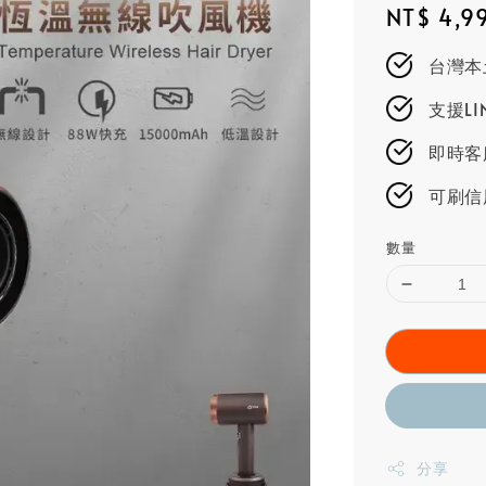
Regular
NT$ 4,9
price
台灣本
支援L
即時客服
可刷信
數量
分享