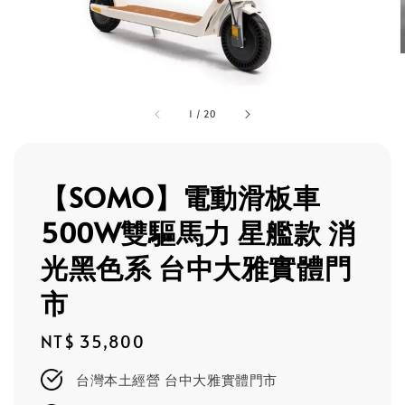
1
/
20
【SOMO】電動滑板車
500W雙驅馬力 星艦款 消
光黑色系 台中大雅實體門
市
Regular
NT$ 35,800
price
台灣本土經營 台中大雅實體門市