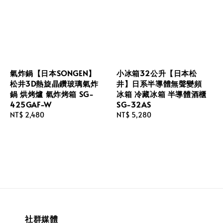
氣炸鍋【日本SONGEN】
小冰箱32公升【日本松
松井3D熱旋晶鑽玻璃氣炸
井】日系半導體無聲變頻
鍋 烘烤爐 氣炸烤箱 SG-
冰箱 冷藏冰箱 半導體酒櫃
425GAF-W
SG-32AS
Regular
NT$ 2,480
Regular
NT$ 5,280
price
price
社群媒體