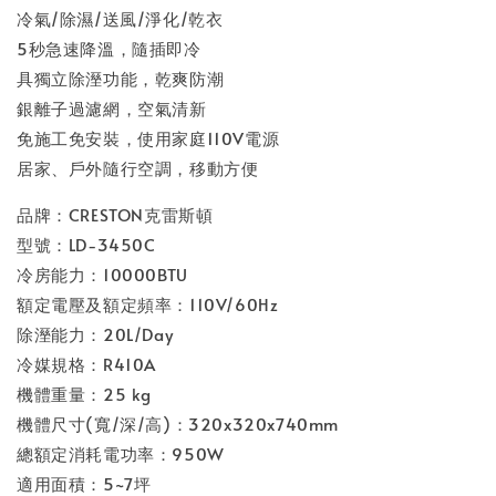
冷氣/除濕/送風/淨化/乾衣
5秒急速降溫，隨插即冷
具獨立除溼功能，乾爽防潮
銀離子過濾網，空氣清新
免施工免安裝，使用家庭110V電源
居家、戶外隨行空調，移動方便
品牌：CRESTON克雷斯頓
型號：LD-3450C
冷房能力：10000BTU
額定電壓及額定頻率：110V/60Hz
除溼能力：20L/Day
冷媒規格：R410A
機體重量：25 kg
機體尺寸(寬/深/高)：320x320x740mm
總額定消耗電功率：950W
適用面積：5~7坪