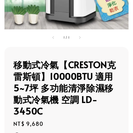
1
/
1
移動式冷氣【CRESTON克
雷斯頓】10000BTU 適用
5~7坪 多功能清淨除濕移
動式冷氣機 空調 LD-
3450C
Regular
NT$ 9,680
price