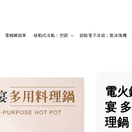
電輔腳踏車
移動式冷氣︱空調
節能電子冰箱︱製冰塊機
電火
宴 
理鍋 