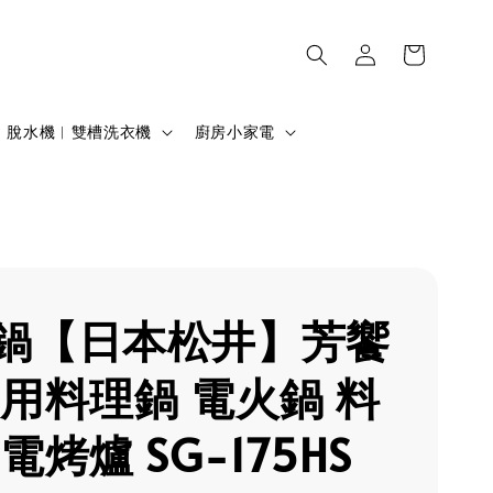
脫水機︱雙槽洗衣機
廚房小家電
鍋【日本松井】芳饗
多用料理鍋 電火鍋 料
電烤爐 SG-175HS