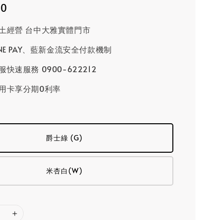
80
土經營 台中大雅實體門市
INE PAY、藍新金流安全付款機制
快速服務 0900-622212
用卡享分期0利率
爵士綠 (G)
米杏白(W)