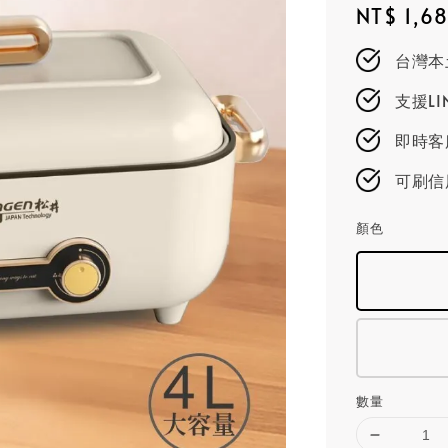
Regular
NT$ 1,6
price
台灣本
支援L
即時客服
可刷信
顏色
數量