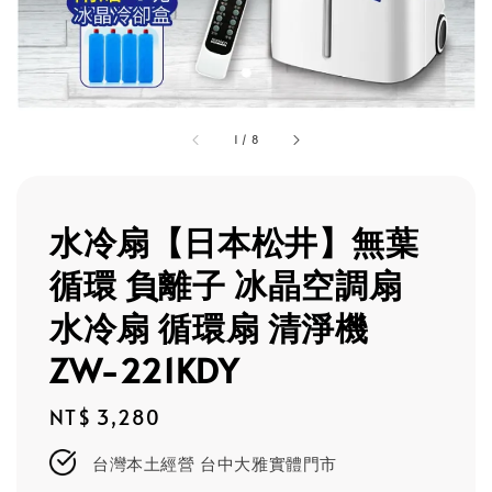
1
/
8
水冷扇【日本松井】無葉
循環 負離子 冰晶空調扇
水冷扇 循環扇 清淨機
ZW-221KDY
Regular
NT$ 3,280
price
台灣本土經營 台中大雅實體門市