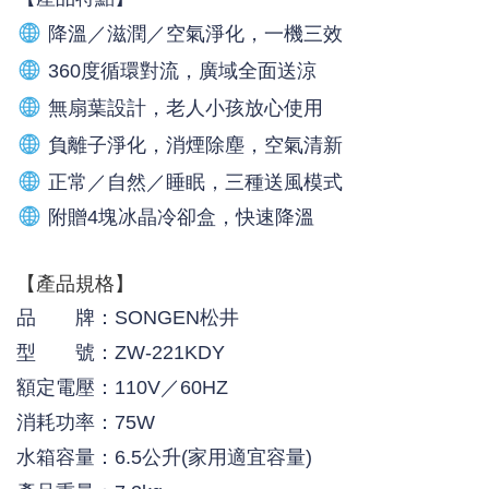
降溫／滋潤／空氣淨化，一機三效
360度循環對流，廣域全面送涼
無扇葉設計，老人小孩放心使用
負離子淨化，消煙除塵，空氣清新
正常／自然／睡眠，三種送風模式
附贈4塊冰晶冷卻盒，快速降溫
【產品規格】
品 牌：SONGEN松井
型 號：ZW-221KDY
額定電壓：110V／60HZ
消耗功率：75W
水箱容量：6.5公升(家用適宜容量)