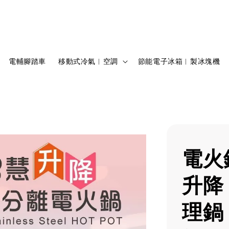
電輔腳踏車
移動式冷氣︱空調
節能電子冰箱︱製冰塊機
電火
升降
理鍋