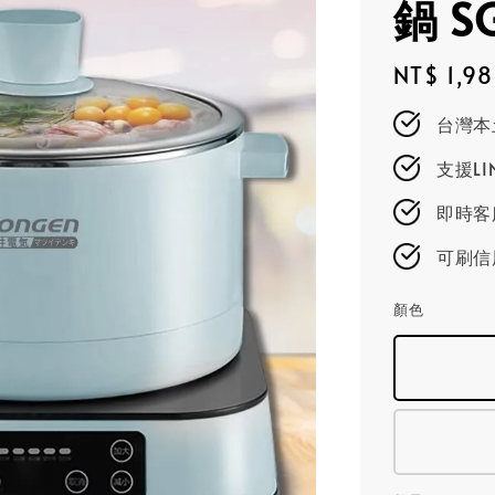
鍋 S
Regular
NT$ 1,9
price
台灣本
支援L
即時客服
可刷信
顏色