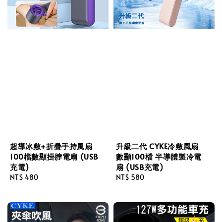
超導冰敷+折疊手持風扇
升級二代 CYKE冷敷風扇
100檔數顯掛脖電扇 (USB
數顯100檔 半導體製冷電
充電)
扇 (USB充電)
Regular
NT$ 480
Regular
NT$ 580
price
price