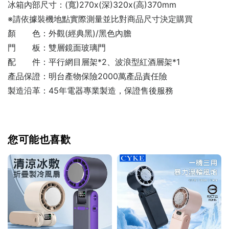
冰箱內部尺寸：(寬)270x(深)320x(高)370mm
※請依據裝機地點實際測量並比對商品尺寸決定購買
顏 色：外觀(經典黑)/黑色內膽
門 板：雙層鏡面玻璃門
配 件：平行網目層架*2、波浪型紅酒層架*1
產品保證：明台產物保險2000萬產品責任險
製造沿革：45年電器專業製造，保證售後服務
您可能也喜歡