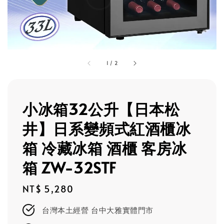
1
/
2
小冰箱32公升【日本松
井】日系變頻式紅酒櫃冰
箱 冷藏冰箱 酒櫃 客房冰
箱 ZW-32STF
Regular
NT$ 5,280
price
台灣本土經營 台中大雅實體門市