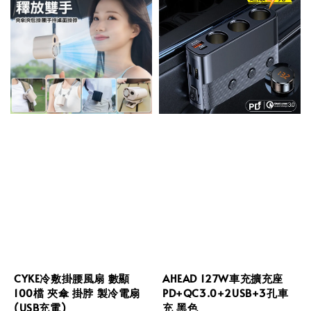
CYKE冷敷掛腰風扇 數顯
AHEAD 127W車充擴充座
100檔 夾傘 掛脖 製冷電扇
PD+QC3.0+2USB+3孔車
(USB充電)
充 黑色