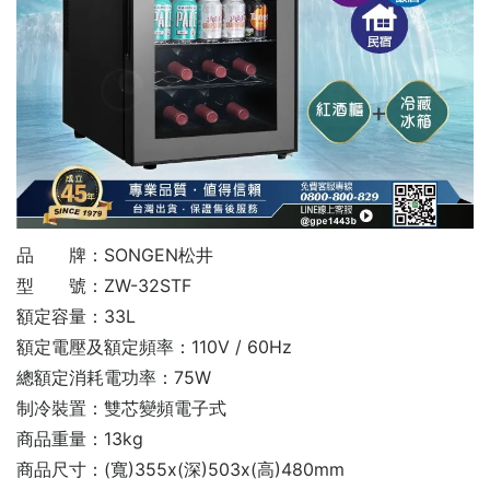
品 牌：SONGEN松井
型 號：ZW-32STF
額定容量：33L
額定電壓及額定頻率：110V / 60Hz
總額定消耗電功率：75W
制冷裝置：雙芯變頻電子式
商品重量：13kg
商品尺寸：(寬)355x(深)503x(高)480mm