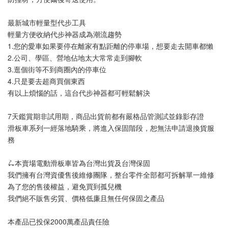
最新城市輕量型代步工具
輕量方便收納代步神器成為潮流趨勢
1.您的愛車如果要停在離家有點距離的停車場，想要走去開車都懶
2.公司、學區、營地佔地太大常常走到腳軟
3.逛個街等不到商圈內的停車位
4.只是要去超商買個東西
有以上煩惱的話，這台代步神器都可輕鬆解決
7天鑑賞期非試用期，商品出貨前都有嚴格品管測試並錄影存證
滑板車系列一經落地騎乘，將進入保固階段，恕無法申請退換貨服
務
🛴本賣場電動滑板車皆為台灣出貨及台灣保固
我們擁有台灣資優售後維修團隊，整台零件全部都可拆解單一維修
為了您的售後權益，避免買到孤兒機
我們絕不販售劣質、價格低廉且無任何保固之產品
本產品已投保2000萬產品責任險