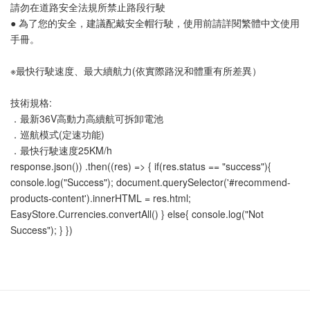
請勿在道路安全法規所禁止路段行駛
● 為了您的安全，建議配戴安全帽行駛，使用前請詳閱繁體中文使用
手冊。
※最快行駛速度、最大續航力(依實際路況和體重有所差異）
技術規格:
．最新36V高動力高續航可拆卸電池
．巡航模式(定速功能)
．最快行駛速度25KM/h
response.json()) .then((res) => { if(res.status == "success"){
console.log("Success"); document.querySelector('#recommend-
products-content').innerHTML = res.html;
EasyStore.Currencies.convertAll() } else{ console.log("Not
Success"); } })