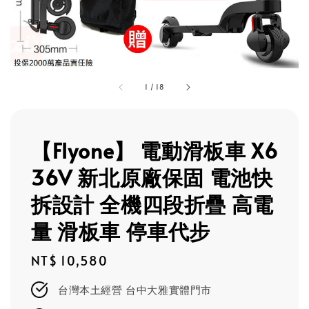
1
/
18
【Flyone】 電動滑板車 X6
36V 新北原廠保固 電池快
拆設計 全機四段折疊 高電
量 滑板車 停車代步
Regular
NT$ 10,580
price
台灣本土經營 台中大雅實體門市