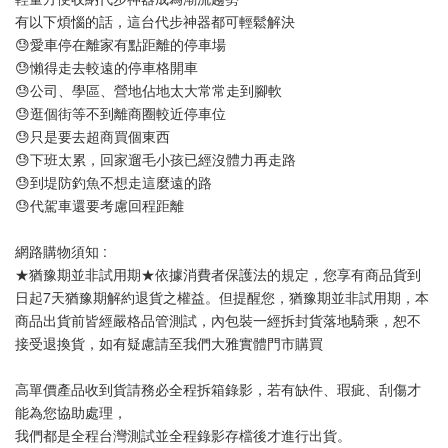
有以下煩惱的話，這台代步神器都可輕鬆解決
😓愛車停在離家有點距離的停車場
😓懶得走去較遠的停車格開車
😓公司、學區、營地佔地太大常常走到腳軟
😓逛個街等不到離商圈較近停車位
😓只是要去超商買個東西
😓下班太累，回家遛毛小孩已經沒體力再走路
😓到堤防釣魚不想走這麼遠的路
😓代駕車還要考慮回程距離
網路購物須知 :
★猶豫期並非試用期★依據消費者保護法的規定，您享有商品貨到
日起7天猶豫期解約退貨之權益。但提醒您，猶豫期並非試用期，本
商品出貨前皆經嚴格品管測試，內包裝一經拆封貨落地騎乘，恕不
接受退換貨，如有疑慮請至我們大雅實體門市購買
高單價產品收到貨請務必全程拆箱錄影，若有缺件、瑕疵、刮傷才
能為您協助處理，
我們都是全程台灣測試並全程錄影存檔後才進行出貨。