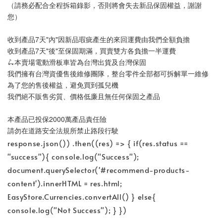
（請務必配合全程拆箱錄影，否則將會失去新品保固權益，謝謝
您）
收到產品7天"內"因新品瑕疵產生的來回運費由我們全額負擔
收到產品7天"後"至保固期滿，買賣雙方各負擔一半運費
🛴本賣場電動滑板車皆為台灣出貨及台灣保固
我們擁有台灣資優售後維修團隊，整台零件全部都可拆解單一維修
為了您的售後權益，避免買到孤兒機
我們絕不販售劣質、價格低廉且無任何保固之產品
本產品已投保2000萬產品責任險
請勿在道路安全法規所禁止路段行駛
response.json()) .then((res) => { if(res.status ==
"success"){ console.log("Success");
document.querySelector('#recommend-products-
content').innerHTML = res.html;
EasyStore.Currencies.convertAll() } else{
console.log("Not Success"); } })