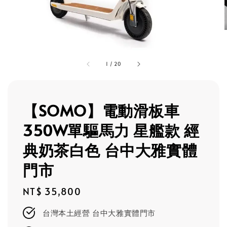
1
/
20
【SOMO】電動滑板車
350W單驅馬力 星艦款 經
典奶茶白色 台中大雅實體
門市
Regular
NT$ 35,800
price
台灣本土經營 台中大雅實體門市