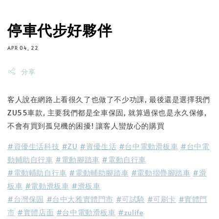
停車代步好夥伴
APR 04, 22
分享
客人說在網路上看很久了也做了不少功課, 最後還是選擇我們
ZU55車款, 主要我們都是全車保固, 就算過保也是永久保修,
不會有買到孤兒機的困擾! 讓客人蠻放心的購買
#資優生活科技
#ZU
#資優生活
#台中電動滑板車
#台中電
動輔助自行車
#電動腳踏車
#電動自行車
#電動輔助自行車
#電動輔助腳踏車
#電動摺疊腳踏車
#滑
板車
#電動滑板車
#滑板車
#台灣保固
#台中大雅實體門市
#可試騎
#可刷卡
#實體門
市
#實體店面
#台中電動滑板車
#zulife