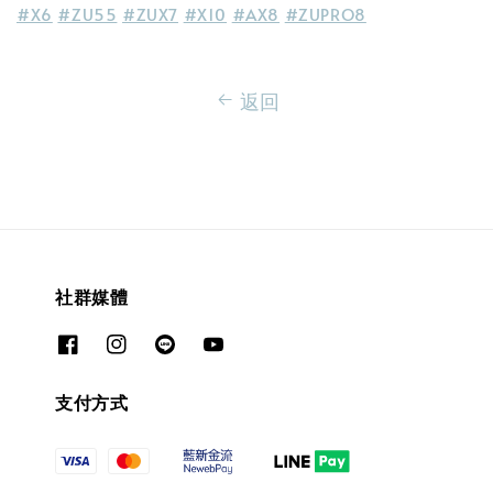
#X6
#ZU55
#ZUX7
#X10
#AX8
#ZUPRO8
返回
社群媒體
支付方式