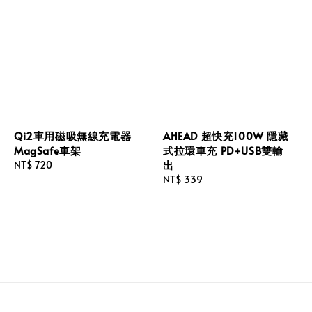
Qi2車用磁吸無線充電器
AHEAD 超快充100W 隱藏
MagSafe車架
式拉環車充 PD+USB雙輸
出
Regular
NT$ 720
price
Regular
NT$ 339
price