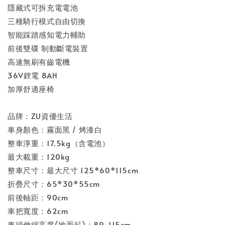
隱藏式可拆充電電池
三種騎行模式自由切換
智能踩踏感知電力輔助
前後雙碟 制動斷電裝置
高速無刷有齒電機
36V鋰電 8AH
加厚舒適座椅
品牌：ZU資優生活
車身顏色：霧面黑 / 烤漆白
整車淨重：17.5kg（含電池）
最大載重：120kg
整車尺寸：最大尺寸 125*60*115cm
折疊尺寸：65*30*55cm
前後軸距：90cm
車把寬度：62cm
車頭伸縮高度(地面起)：89-115cm