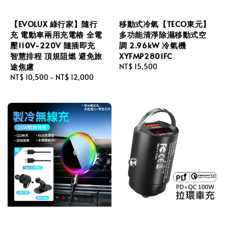
【EVOLUX 綠行家】隨行
移動式冷氣【TECO東元】
充 電動車兩用充電樁 全電
多功能清淨除濕移動式空
壓110V-220V 隨插即充
調 2.96kW 冷氣機
智慧排程 頂規阻燃 避免旅
XYFMP2801FC
途焦慮
Regular
NT$ 15,500
Regular
NT$ 10,500
-
NT$ 12,000
price
price