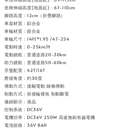
坐椅伸縮高度(地面起)：67-110cm
腳踏高度：12cm（折疊腳踏）
車架材質：鋁合金
車輪材質：鎂合金
車輪尺寸：14吋*1.95 /47-254
電動時速：0-25km/H
電動續航：普通道路20-30km
助力續航：普通道路50-60km
牙盤配置：42T/16T
爬坡角度：約30度
傳動方式：後驅電動 鏈條傳動
制動方式：前後輪碟煞 制動斷電
儀錶顯示：液晶
控制系統：DC36V
電機功率：DC36V 250W 高速無刷有齒電機
電池規格：36V 8AH