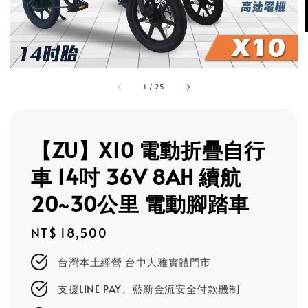
1
/
25
【ZU】X10 電動折疊自行
車 14吋 36V 8AH 續航
20~30公里 電動腳踏車
Regular
NT$ 18,500
price
台灣本土經營 台中大雅實體門市
支援LINE PAY、藍新金流安全付款機制