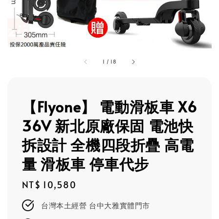
1
/
18
【Flyone】 電動滑板車 X6
36V 新北原廠保固 電池快
拆設計 全機四段折疊 高電
量 滑板車 停車代步
Regular
NT$ 10,580
price
台灣本土經營 台中大雅實體門市