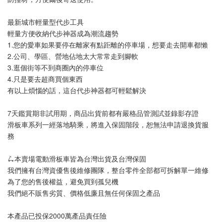
最新城市輕量型代步工具
輕量方便收納代步神器成為潮流趨勢
1.您的愛車如果要停在離家有點距離的停車場，想要走去開車都懶
2.公司、學區、營地佔地太大常常走到腳軟
3.逛個街等不到商圈內的停車位
4.只是要去超商買個東西
有以上煩惱的話，這台代步神器都可輕鬆解決
7天鑑賞期非試用期，商品出貨前都有嚴格品管測試並錄影存證
滑板車系列一經落地騎乘，將進入保固階段，恕無法申請退換貨服
務
🛴本賣場電動滑板車皆為台灣出貨及台灣保固
我們擁有台灣資優售後維修團隊，整台零件全部都可拆解單一維修
為了您的售後權益，避免買到孤兒機
我們絕不販售劣質、價格低廉且無任何保固之產品
本產品已投保2000萬產品責任險