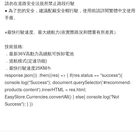
請勿在道路安全法規所禁止路段行駛
● 為了您的安全，建議配戴安全帽行駛，使用前請詳閱繁體中文使用
手冊。
※最快行駛速度、最大續航力(依實際路況和體重有所差異）
技術規格:
．最新36V高動力高續航可拆卸電池
．巡航模式(定速功能)
．最快行駛速度25KM/h
response.json()) .then((res) => { if(res.status == "success"){
console.log("Success"); document.querySelector('#recommend-
products-content').innerHTML = res.html;
EasyStore.Currencies.convertAll() } else{ console.log("Not
Success"); } })