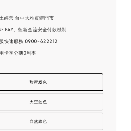
土經營 台中大雅實體門市
INE PAY、藍新金流安全付款機制
快速服務 0900-622212
用卡享分期0利率
甜蜜粉色
天空藍色
自然綠色