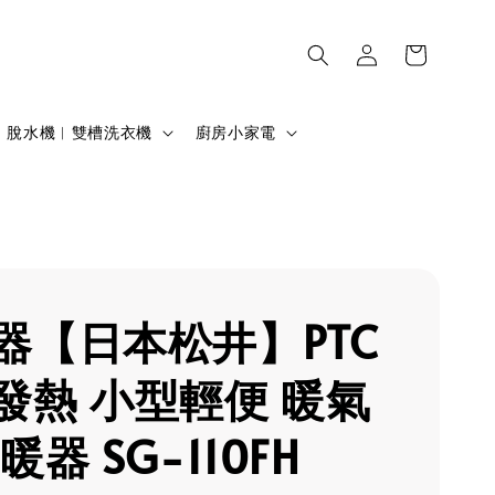
脫水機︱雙槽洗衣機
廚房小家電
器【日本松井】PTC
發熱 小型輕便 暖氣
暖器 SG-110FH