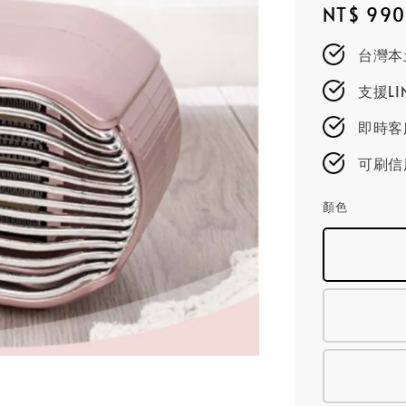
Regular
NT$ 990
price
台灣本
支援L
即時客服
可刷信
顏色