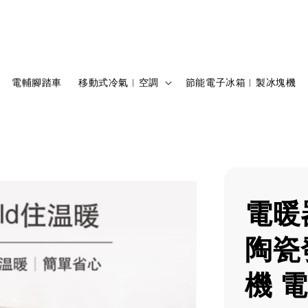
電輔腳踏車
移動式冷氣︱空調
節能電子冰箱︱製冰塊機
電暖
陶瓷
機 電