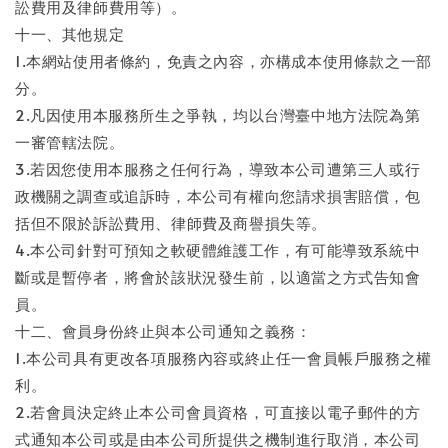
訟費用及律師費用等）。
十一、其他規定
1.本網站使用者條約，免責之內容，亦構成本使用條款之一部
分。
2.凡因使用本服務所生之爭執，均以台灣臺中地方法院為第
一審管轄法院。
3.若因您使用本服務之任何行為，導致本公司遭第三人或行
政機關之調查或追訴時，本公司有權向您請求損害賠償，包
括但不限於訴訟費用、律師費及商譽損失等。
4.本公司針對可預知之軟硬體維護工作，有可能導致系統中
斷或是暫停者，將會於該狀況發生前，以適當之方式告知會
員。
十二、會員身份終止與本公司通知之義務：
1.本公司具有更改各項服務內容或終止任一會員帳戶服務之權
利。
2.若會員決定終止本公司會員資格，可直接以電子郵件的方
式通知本公司或是由本公司所提供之機制進行取消，本公司