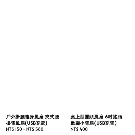
戶外掛腰隨身風扇 夾式腰
桌上型擺頭風扇 6吋搖頭
掛電風扇(USB充電)
數顯小電扇(USB充電)
Regular
NT$ 150
-
NT$ 580
Regular
NT$ 400