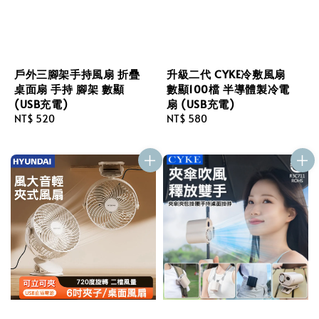
戶外三腳架手持風扇 折疊
升級二代 CYKE冷敷風扇
桌面扇 手持 腳架 數顯
數顯100檔 半導體製冷電
(USB充電)
扇 (USB充電)
Regular
NT$ 520
Regular
NT$ 580
price
price