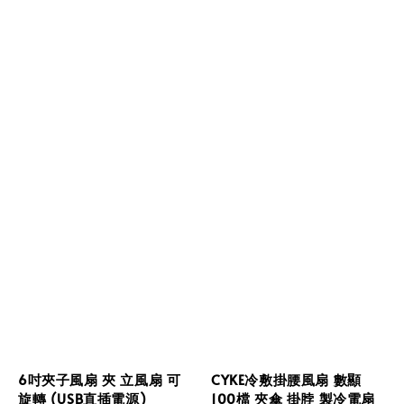
6吋夾子風扇 夾 立風扇 可
CYKE冷敷掛腰風扇 數顯
旋轉 (USB直插電源)
100檔 夾傘 掛脖 製冷電扇