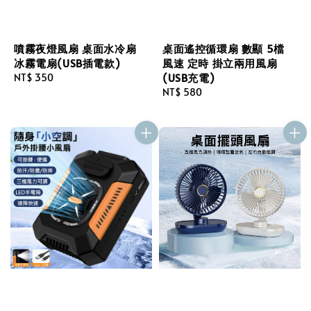
噴霧夜燈風扇 桌面水冷扇
桌面遙控循環扇 數顯 5檔
冰霧電扇(USB插電款)
風速 定時 掛立兩用風扇
(USB充電)
Regular
NT$ 350
price
Regular
NT$ 580
price