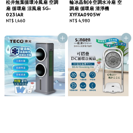
松井無葉循環冷風扇 空調
輪冰晶制冷空調水冷扇 空
扇 循環扇 涼風扇 SG-
調扇 循環扇 清淨機
0231AR
XYFXA0905W
Regular
NT$ 1,460
Regular
NT$ 4,980
price
price