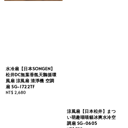
水冷扇【日本SONGEN】
松井DC無葉香氛天鵝循環
風扇 涼風扇 清淨機 空調
扇 SG-1722TF
Regular
NT$ 2,680
price
涼風扇【日本松井】まつ
い萌趣喵喵貓冰爽水冷空
調扇 SG-0605