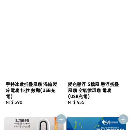
手持冰敷折疊風扇 渦輪製
變色懸浮 5檔風 懸浮折疊
冷電扇 掛脖 數顯(USB充
風扇 空氣循環扇 電扇
電)
(USB充電)
Regular
NT$ 390
Regular
NT$ 455
price
price