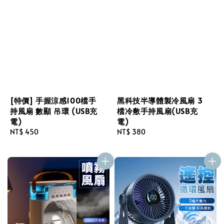
[特價] 手握涼感100檔手
黑科技半導體製冷風扇 3
持風扇 數顯 吊環 (USB充
檔冷敷手持風扇(USB充
電)
電)
Regular
NT$ 450
Regular
NT$ 380
price
price