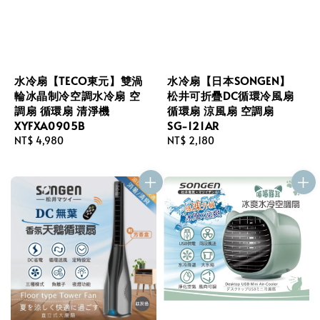
水冷扇【TECO東元】雙渦
水冷扇【日本SONGEN】
輪冰晶制冷空調水冷扇 空
松井可折疊DC循環冷風扇
調扇 循環扇 清淨機
循環扇 涼風扇 空調扇
XYFXA0905B
SG-121AR
Regular
NT$ 4,980
Regular
NT$ 2,180
price
price