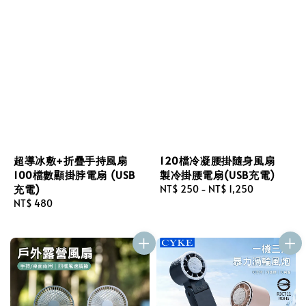
超導冰敷+折疊手持風扇
120檔冷凝腰掛隨身風扇
100檔數顯掛脖電扇 (USB
製冷掛腰電扇(USB充電)
充電)
Regular
NT$ 250
-
NT$ 1,250
Regular
NT$ 480
price
price