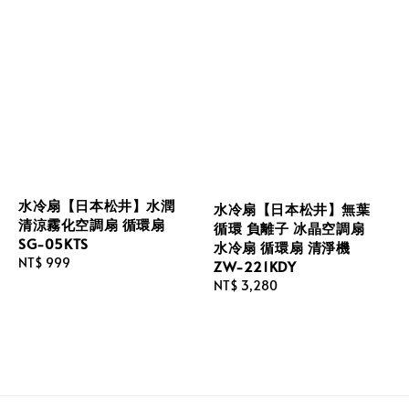
水冷扇【日本松井】水潤
水冷扇【日本松井】無葉
清涼霧化空調扇 循環扇
循環 負離子 冰晶空調扇
SG-05KTS
水冷扇 循環扇 清淨機
Regular
NT$ 999
ZW-221KDY
price
Regular
NT$ 3,280
price