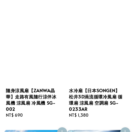
隨身涼風扇【ZANWA晶
水冷扇【日本SONGEN】
華】走路有風隨行涼伴冰
松井3D渦流循環冷風扇 循
風機 涼風扇 冷風機 SG-
環扇 涼風扇 空調扇 SG-
002
0233AR
Regular
NT$ 690
Regular
NT$ 1,380
price
price