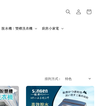
脫水機︱雙槽洗衣機
廚房小家電
排列方式 :