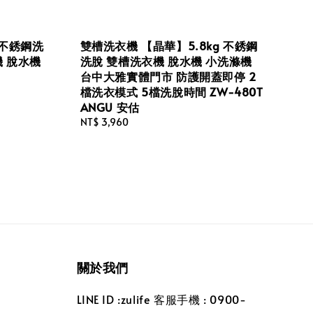
 不銹鋼洗
雙槽洗衣機 【晶華】5.8kg 不銹鋼
機 脫水機
洗脫 雙槽洗衣機 脫水機 小洗滌機
台中大雅實體門市 防護開蓋即停 2
檔洗衣模式 5檔洗脫時間 ZW-480T
ANGU 安估
Regular
NT$ 3,960
price
關於我們
LINE ID :zulife 客服手機 : 0900-