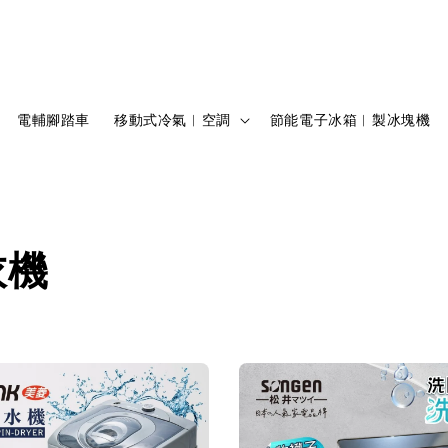
電輔腳踏車
移動式冷氣︱空調
節能電子冰箱︱製冰塊機
衣機