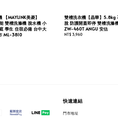
 【MAYLINK美菱】
雙槽洗衣機【晶華】5.8kg
 節能 雙槽洗滌機 脫水機 小
脫 防護開蓋即停 雙槽洗滌
庭 學生 住宿必備 台中大
ZW-460T ANGU 安估
ML-3810
Regular
NT$ 3,960
price
快速連結
門市地址