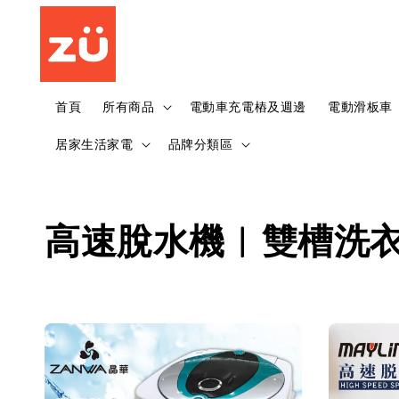
首頁
所有商品
電動車充電樁及週邊
電動滑板車
居家生活家電
品牌分類區
高速脫水機︱雙槽洗