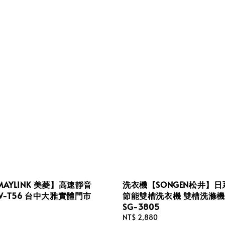
AYLINK 美菱】高速靜音
洗衣機【SONGEN松井】日系
W-T56 台中大雅實體門市
節能雙槽洗衣機 雙槽洗滌機
SG-3805
Regular
NT$ 2,880