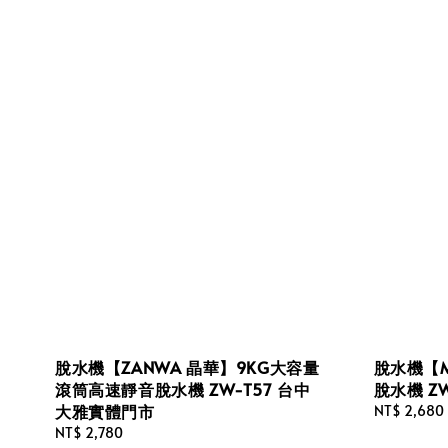
脫水機【ZANWA 晶華】9KG大容量
脫水機【M
滾筒高速靜音脫水機 ZW-T57 台中
脫水機 Z
大雅實體門市
Regular
NT$ 2,680
price
Regular
NT$ 2,780