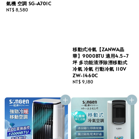
氣機 空調 SG-A701C
Regular
NT$ 8,580
price
移動式冷氣【ZANWA晶
華】9000BTU 適用4.5~7
坪 多功能清淨除溼移動式
冷氣 冷氣 行動冷氣 110V
ZW-1460C
Regular
NT$ 9,180
price