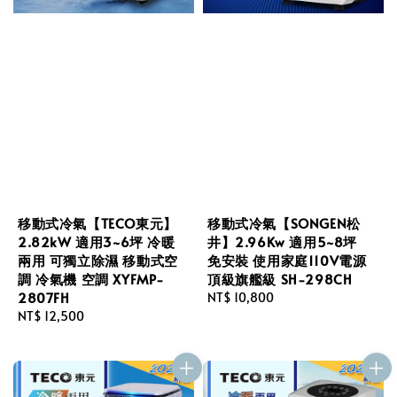
移動式冷氣【TECO東元】
移動式冷氣【SONGEN松
2.82kW 適用3~6坪 冷暖
井】2.96Kw 適用5~8坪
兩用 可獨立除濕 移動式空
免安裝 使用家庭110V電源
調 冷氣機 空調 XYFMP-
頂級旗艦級 SH-298CH
2807FH
Regular
NT$ 10,800
Regular
NT$ 12,500
price
price