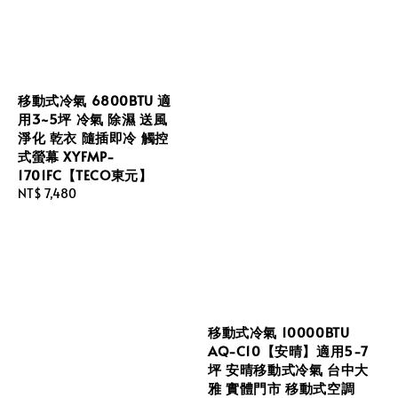
移動式冷氣 6800BTU 適
用3~5坪 冷氣 除濕 送風
淨化 乾衣 隨插即冷 觸控
式螢幕 XYFMP-
1701FC【TECO東元】
Regular
NT$ 7,480
price
移動式冷氣 10000BTU
AQ-C10【安晴】適用5-7
坪 安晴移動式冷氣 台中大
雅 實體門市 移動式空調