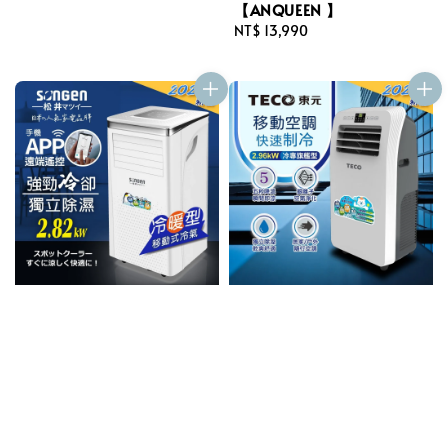
【ANQUEEN 】
Regular
NT$ 13,990
price