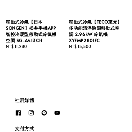
移動式冷氣【日本
移動式冷氣【TECO東元】
SONGEN】松井手機APP
多功能清淨除濕移動式空
智控冷暖型移動式冷氣機
調 2.96kW 冷氣機
空調 SG-A413CH
XYFMP2801FC
Regular
NT$ 11,280
Regular
NT$ 15,500
price
price
社群媒體
支付方式