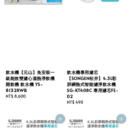
飲水機【元山】免安裝一
飲水機專用濾芯
級能效雙濾心溫熱淨飲機
【SONGEN松井】4.3L彩
開飲機 飲水機 YS-
屛瞬熱式智能濾淨飲水機
8132RWB
SG-KT408C 專用濾芯FE-
02
Regular
NT$ 8,600
price
Regular
NT$ 490
price