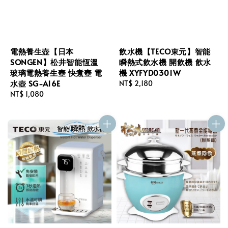
電熱養生壺【日本
飲水機【TECO東元】智能
SONGEN】松井智能恆溫
瞬熱式飲水機 開飲機 飲水
玻璃電熱養生壺 快煮壺 電
機 XYFYD0301W
水壺 SG-A16E
Regular
NT$ 2,180
Regular
NT$ 1,080
price
price