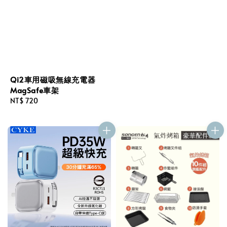
Qi2車用磁吸無線充電器
MagSafe車架
Regular
NT$ 720
price