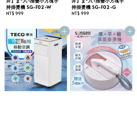
井】まつい摺疊小方塊手
井】まつい摺疊小方塊手
持掛燙機 SG-F02-W
持掛燙機 SG-F02-G
Regular
NT$ 999
Regular
NT$ 999
price
price