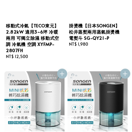
移動式冷氣【TECO東元】
掛燙機【日本SONGEN】
2.82kW 適用3~6坪 冷暖
松井蒸熨兩用蒸氣掛燙機
兩用 可獨立除濕 移動式空
電熨斗 SG-QY21-P
調 冷氣機 空調 XYFMP-
Regular
NT$ 1,980
2807FH
price
Regular
NT$ 12,500
price