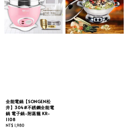
全能電鍋【SONGEN松
井】304#不銹鋼全能電
鍋 電子鍋-附蒸籠 KR-
1108
Regular
NT$ 1,980