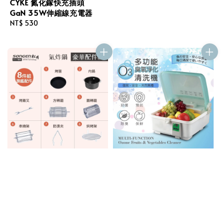
CYKE 氮化鎵快充插頭
GaN 35W伸縮線充電器
Regular
NT$ 530
price