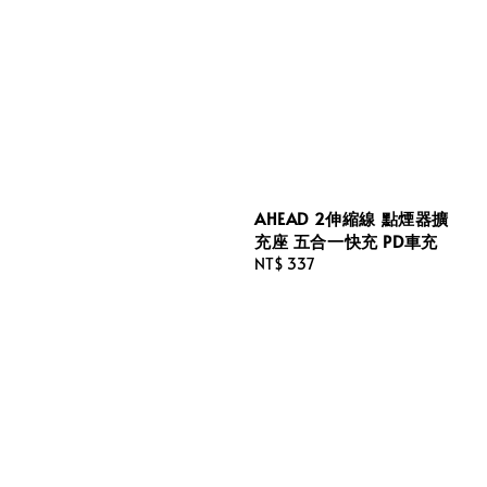
AHEAD 2伸縮線 點煙器擴
充座 五合一快充 PD車充
Regular
NT$ 337
price