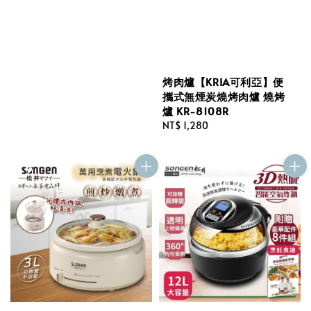
price
烤肉爐【KRIA可利亞】便
攜式無煙炭燒烤肉爐 燒烤
爐 KR-8108R
Regular
NT$ 1,280
price