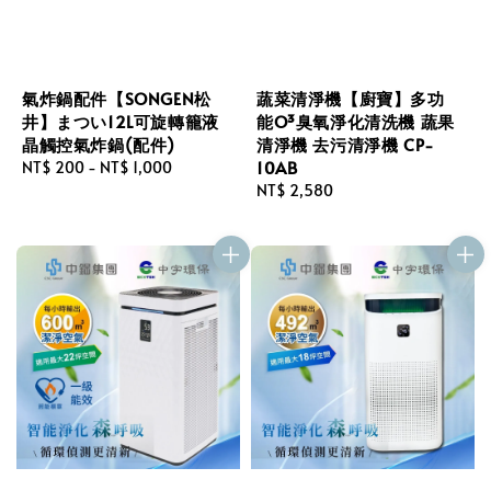
氣炸鍋配件【SONGEN松
蔬菜清淨機【廚寶】多功
井】まつい12L可旋轉籠液
能O³臭氧淨化清洗機 蔬果
晶觸控氣炸鍋(配件)
清淨機 去污清淨機 CP-
10AB
Regular
NT$ 200
-
NT$ 1,000
price
Regular
NT$ 2,580
price