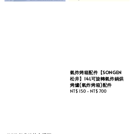
氣炸烤箱配件【SONGEN
松井】14L可旋轉氣炸鍋烘
烤爐(氣炸烤箱)配件
Regular
NT$ 150
-
NT$ 700
price