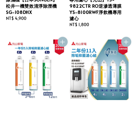
松井一機雙效清淨除溼機
9822CTR RO逆滲透薄膜
SG-108DHX
YS-8100RWF淨飲機專用
濾心
Regular
NT$ 4,900
price
Regular
NT$ 1,800
price