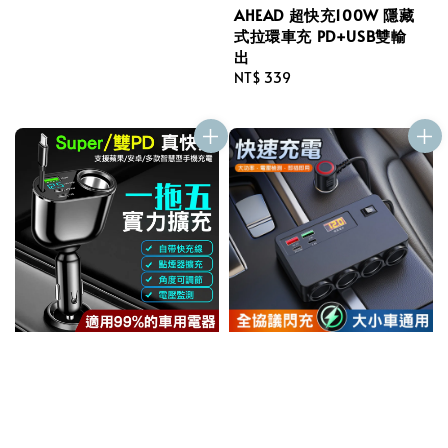
AHEAD 超快充100W 隱藏
式拉環車充 PD+USB雙輸
出
Regular
NT$ 339
price