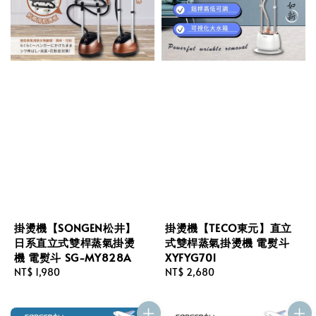
掛燙機【SONGEN松井】
掛燙機【TECO東元】直立
日系直立式雙桿蒸氣掛燙
式雙桿蒸氣掛燙機 電熨斗
機 電熨斗 SG-MY828A
XYFYG701
Regular
NT$ 1,980
Regular
NT$ 2,680
price
price