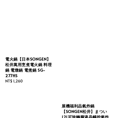
電火鍋【日本SONGEN】
松井萬用烹煮電火鍋 料理
鍋 電燉鍋 電煮鍋 SG-
277HS
Regular
NT$ 1,260
price
展機福利品氣炸鍋
【SONGEN松井】まつい
12L可旋轉籠液晶觸控氣炸