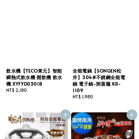
飲水機【TECO東元】智能
全能電鍋【SONGEN松
瞬熱式飲水機 開飲機 飲水
井】304#不銹鋼全能電
機 XYFYD0301B
鍋 電子鍋-附蒸籠 KR-
1109
Regular
NT$ 2,180
price
Regular
NT$ 1,980
price