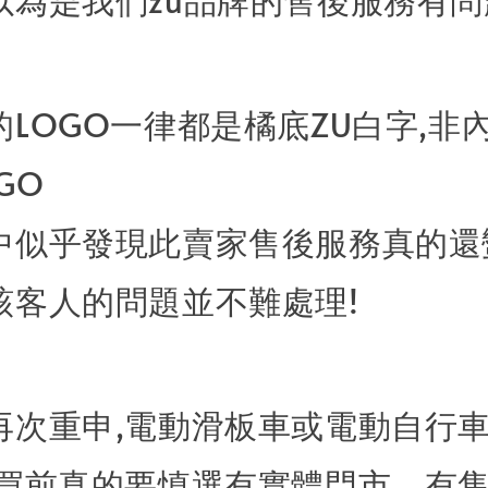
LOGO一律都是橘底ZU白字,非
GO
中似乎發現此賣家售後服務真的還
該客人的問題並不難處理!
再次重申,電動滑板車或電動自行
購買前真的要慎選有實體門市、有