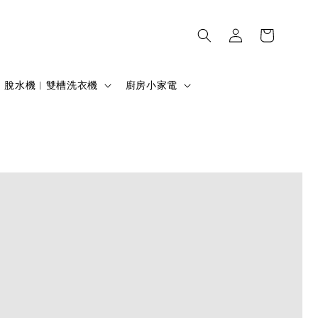
脫水機︱雙槽洗衣機
廚房小家電