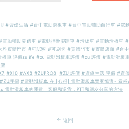
ZU
#資優生活
#台中電動滑板車
#台中電動輔助自行車
#電
#電動輔助腳踏車
#電動摺疊腳踏車
#滑板車
#電動滑板車
大雅實體門市
#可試騎
#可刷卡
#實體門市
#實體店面
#台
板車 評價zulife
#zu 電動滑板車評價
#zu 評價
#電動滑板車
評價
X7
#X10
#AX8
#ZUPRO8
#ZU
評價
#資優生活
評價
#資
#ZU
評價
#電動滑板車 在 [心得] 電動滑板車賣家慎選- 看板e-s
zu 電動滑板車的運費、客服和退貨，PTT和網友分享的方法
返回