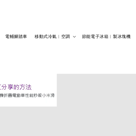
電輔腳踏車
移動式冷氣︱空調
節能電子冰箱︱製冰塊機