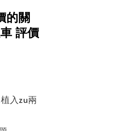
價的關
板車 評價
植入zu兩
題