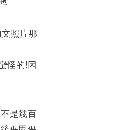
內文照片那
蠻怪的!因
車不是幾百
售後保固保