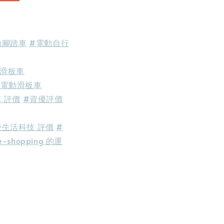
動腳踏車
#電動自行
#滑板車
中電動滑板車
 評價
#資優評價
優生活科技
評價
#
hopping 的運