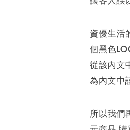
資優生活的
個黑色LO
從該內文
為內文中
所以我們
元商品,