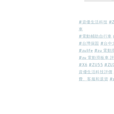
#資優生活科技
#
車
#電動輔助自行車
#台灣保固
#台中
#zulife
#zu 電動滑
#zu 電動滑板車 
#X6
#ZU55
#ZU
資優生活科技
評價
費、客服和退貨
#