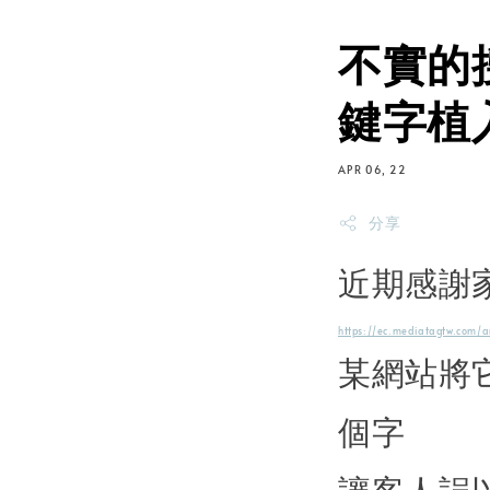
不實的
鍵字植入
APR 06, 22
分享
近期感謝家
https://ec.mediatagtw.
某網站將
個字
讓客人誤