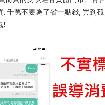
, 千萬不要為了省一點錢, 買到孤
!