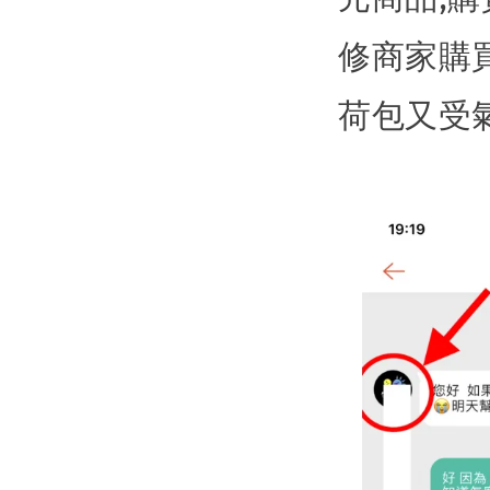
修商家購買
荷包又受氣