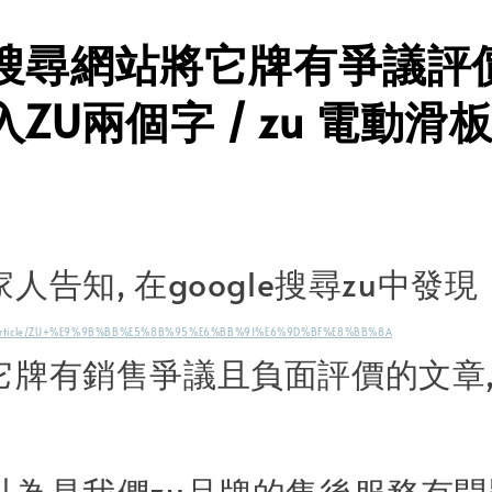
搜尋網站將它牌有爭議評
ZU兩個字 / zu 電動滑
人告知, 在google搜尋zu中發現
com/article/ZU+%E9%9B%BB%E5%8B%95%E6%BB%91%E6%9D%BF%E8%BB%8A
它牌有銷售爭議且負面評價的文章,
以為是我們zu品牌的售後服務有問