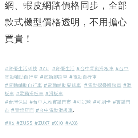
網、蝦皮網路價格同步，全部
款式機型價格透明，不用擔心
買貴！
#資優生活科技
#ZU
#資優生活
#台中電動滑板車
#台中
電動輔助自行車
#電動腳踏車
#電動自行車
#電動輔助自行車
#電動輔助腳踏車
#電動摺疊腳踏車
#滑
板車
#電動滑板車
#滑板車
#台灣保固
#台中大雅實體門市
#可試騎
#可刷卡
#實體門
市
#實體店面
#台中電動滑板車
.
#X6
#ZU55
#ZUX7
#X10
#
AX8