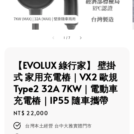
1
/
7
【EVOLUX 綠行家】 壁掛
式 家用充電樁｜VX2 歐規
Type2 32A 7KW｜電動車
充電樁｜IP55 隨車攜帶
Regular
NT$ 22,000
price
台灣本土經營 台中大雅實體門市