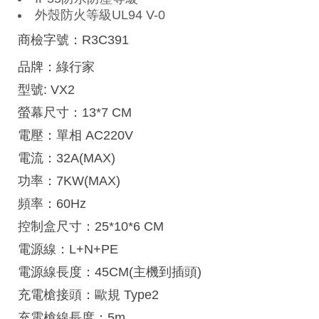
外殼防火等級UL94 V-0
商檢字號：R3C391
品牌：綠行家
型號: VX2
螢幕尺寸：13*7 CM
電壓：單相 AC220V
電流：32A(MAX)
功率：7KW(MAX)
頻率：60Hz
控制盒尺寸：25*10*6 CM
電源線：L+N+PE
電源線長度：45CM(主機到插頭)
充電槍接頭：歐規 Type2
充電槍線長度：5m