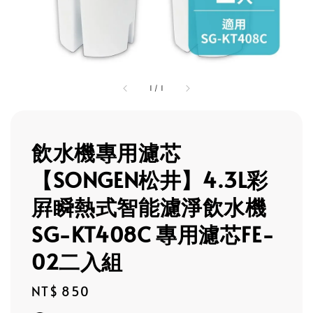
1
/
1
飲水機專用濾芯
【SONGEN松井】4.3L彩
屛瞬熱式智能濾淨飲水機
SG-KT408C 專用濾芯FE-
02二入組
Regular
NT$ 850
price