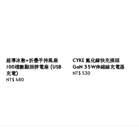
超導冰敷+折疊手持風扇
CYKE 氮化鎵快充插頭
100檔數顯掛脖電扇 (USB
GaN 35W伸縮線充電器
充電)
Regular
NT$ 530
Regular
NT$ 480
price
price