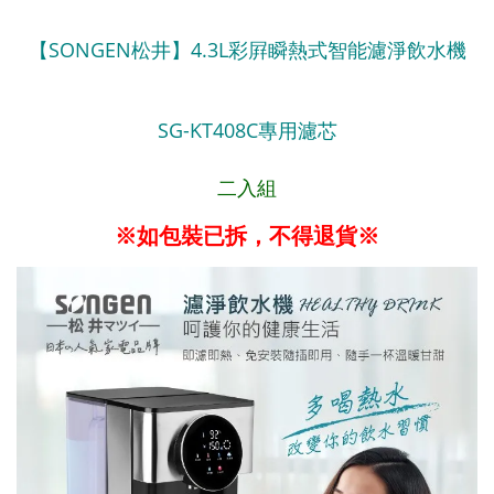
【SONGEN松井】4.3L彩屛瞬熱式智能濾淨飲水機
SG-KT408C專用濾芯
二入組
※如包裝已拆，不得退貨※