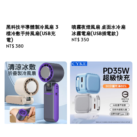
黑科技半導體製冷風扇 3
噴霧夜燈風扇 桌面水冷扇
檔冷敷手持風扇(USB充
冰霧電扇(USB插電款)
電)
Regular
NT$ 350
Regular
NT$ 380
price
price