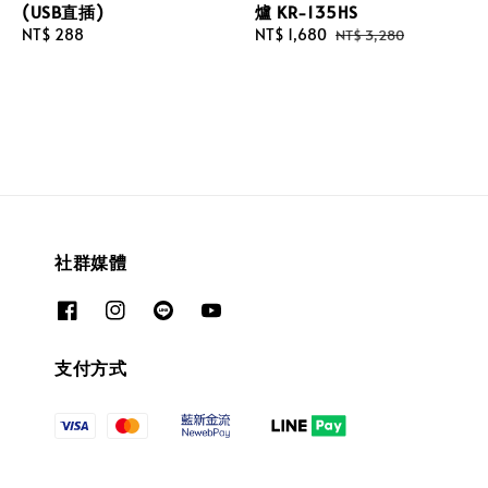
(USB直插)
爐 KR-135HS
Regular
NT$ 288
Sale
NT$ 1,680
Regular
NT$ 3,280
price
price
price
社群媒體
支付方式