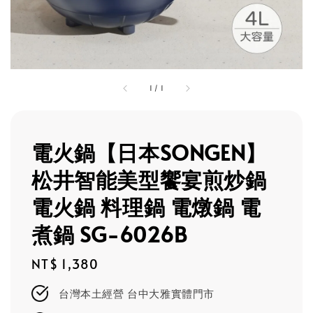
1
/
1
電火鍋【日本SONGEN】
松井智能美型饗宴煎炒鍋
電火鍋 料理鍋 電燉鍋 電
煮鍋 SG-6026B
Regular
NT$ 1,380
price
台灣本土經營 台中大雅實體門市