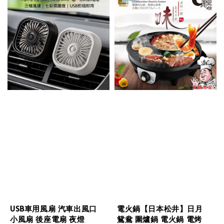
USB車用風扇 汽車出風口
電火鍋【日本松井】日月
小風扇 後座電扇 夜燈
鴛鴦 圍爐鍋 電火鍋 電烤