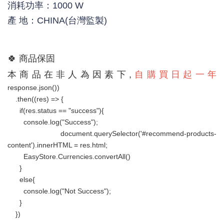
消耗功率：1000 W
產 地：CHINA(台灣監製)
🍀 
商品保固
自購買日起一年
本商品在非人為因素下,
response.json())

    .then((res) => {

      if(res.status == "success"){

        console.log("Success");

        document.querySelector('#recommend-products-
content').innerHTML = res.html;

        EasyStore.Currencies.convertAll()

      }

      else{

        console.log("Not Success");

      }

    })
