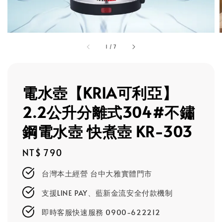
1
/
7
電水壺【KRIA可利亞】
2.2公升分離式304#不鏽
鋼電水壺 快煮壺 KR-303
Regular
NT$ 790
price
台灣本土經營 台中大雅實體門市
支援LINE PAY、藍新金流安全付款機制
即時客服快速服務 0900-622212