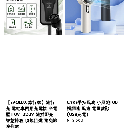
【EVOLUX 綠行家】隨行
CYKE手持風扇 小風炮100
充 電動車兩用充電樁 全電
檔調速 風速 電量數顯
壓110V-220V 隨插即充
(USB充電)
智慧排程 頂規阻燃 避免旅
Regular
NT$ 580
途焦慮
price