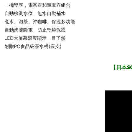
一機雙享，電茶壺和萃取壺組合
自動檢測水位，無水自動補水
煮水、泡茶、沖咖啡、保溫多功能
自動沸騰斷電，防止乾燒保護
LED大屏幕溫度顯示一目了然
附贈PC食品級淨水桶(壹支)
【日本S