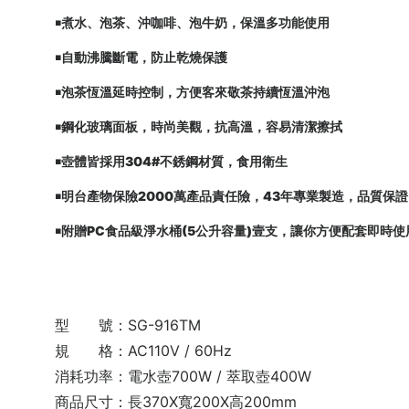
￭煮水、泡茶、沖咖啡、泡牛奶，保溫多功能使用
￭自動沸騰斷電，防止乾燒保護
￭泡茶恆溫延時控制，方便客來敬茶持續恆溫沖泡
￭鋼化玻璃面板，時尚美觀，抗高溫，容易清潔擦拭
￭壺體皆採用304#不銹鋼材質，食用衛生
￭明台產物保險2000萬產品責任險，43年專業製造，品質保證
￭附贈PC食品級淨水桶(5公升容量)壹支，讓你方便配套即時
型 號：SG-916TM
規 格：AC110V / 60Hz
消耗功率：電水壺700W / 萃取壺400W
商品尺寸：長370X寬200X高200mm