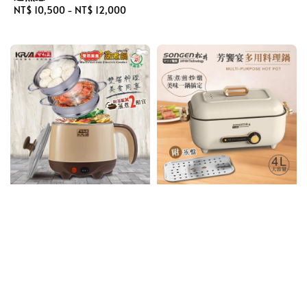
Regular
NT$ 10,500
-
NT$ 12,000
price