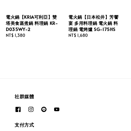
電火鍋【KRIA可利亞】雙
電火鍋【日本松井】芳饗
塔美食蒸煮鍋 料理鍋 KR-
宴 多用料理鍋 電火鍋 料
D035WY-2
理鍋 電烤爐 SG-175HS
Regular
NT$ 1,380
Regular
NT$ 1,680
price
price
社群媒體
支付方式