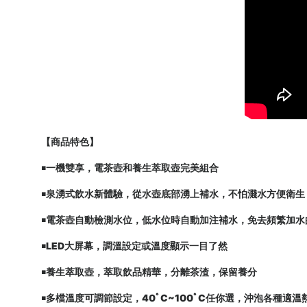
【商品特色】
￭一機雙享，電茶壺和養生萃取壺完美組合
￭泉湧式飲水新體驗，從水壺底部湧上補水，不怕濺水方便衛生
￭電茶壺自動檢測水位，低水位時自動加注補水，免去頻繁加水
￭LED大屏幕，調溫設定或溫度顯示一目了然
￭養生萃取壺，萃取飲品精華，分離茶渣，保留養分
￭多檔溫度可調節設定，40ﾟC~100ﾟC任你選，沖泡各種適溫