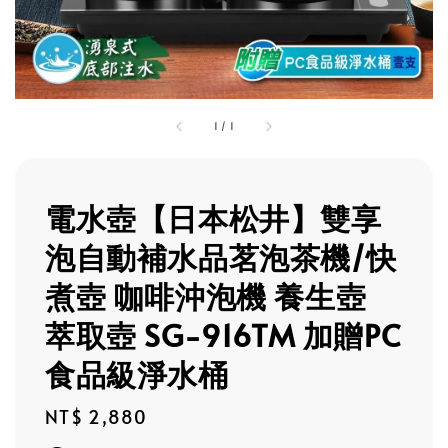
1
/
1
電水壺【日本松井】雙享
泡自動補水品茗泡茶機/快
煮壺 咖啡沖泡機 養生壺
萃取壺 SG-916TM 加贈PC
食品級淨水桶
Regular
NT$ 2,880
price