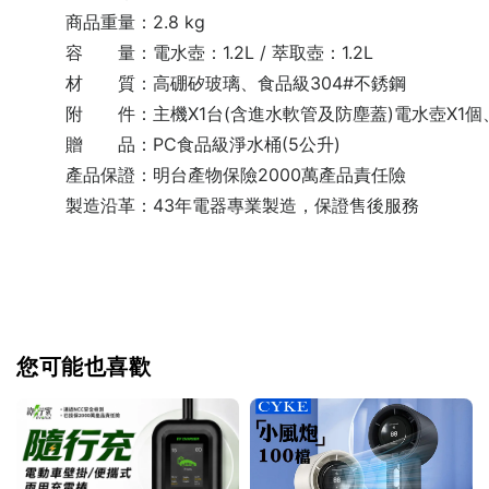
商品重量：2.8 kg
容 量：電水壺：1.2L / 萃取壺：1.2L
材 質：高硼矽玻璃、食品級304#不銹鋼
附 件：主機X1台(含進水軟管及防塵蓋)電水壺X1個
贈 品：PC食品級淨水桶(5公升)
產品保證：明台產物保險2000萬產品責任險
製造沿革：43年電器專業製造，保證售後服務
您可能也喜歡