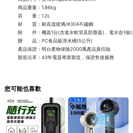
商品重量：1.86kg
容 量：1.2L
材 質：耐高溫玻璃/#304不鏽鋼
附 件：機器1台(含進水軟管及防塵蓋)、電水壺1個(
贈 品：PC食品級淨水桶(5公升)
產品保證：明台產物保險2000萬產品責任險
製造沿革：43年電器專業製造，保證售後服務
您可能也喜歡