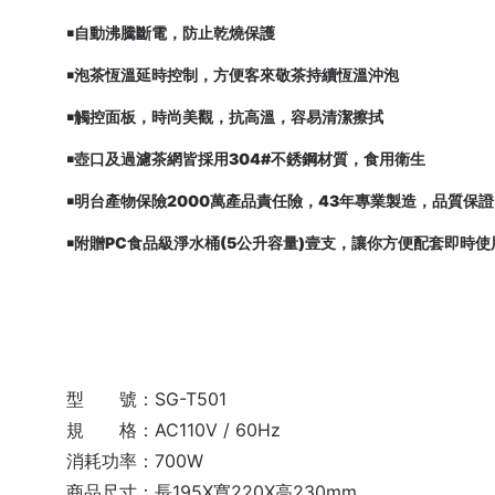
￭自動沸騰斷電，防止乾燒保護
￭泡茶恆溫延時控制，方便客來敬茶持續恆溫沖泡
￭觸控面板，時尚美觀，抗高溫，容易清潔擦拭
￭壺口及過濾茶網皆採用304#不銹鋼材質，食用衛生
￭明台產物保險2000萬產品責任險，43年專業製造，品質保證
￭附贈PC食品級淨水桶(5公升容量)壹支，讓你方便配套即時
型 號：SG-T501
規 格：AC110V / 60Hz
消耗功率：700W
商品尺寸：長195X寬220X高230mm