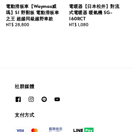
電動滑板車【Waymax威
電暖器【日本松井】對流
瑪】S1 野獸板 電動滑板車
式電暖器 暖氣機 SG-
之王 超越同級越野車款
160RCT
Regular
NT$ 28,800
Regular
NT$ 1,080
price
price
社群媒體
支付方式