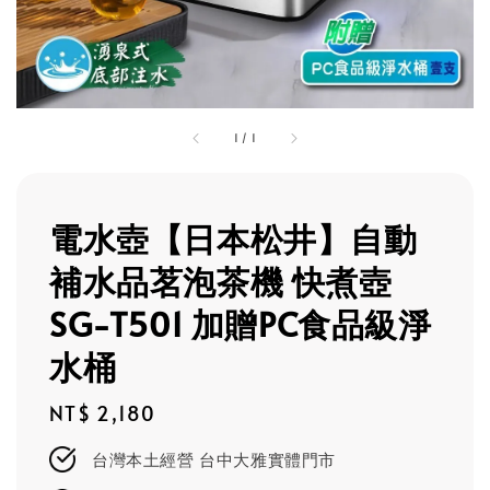
1
/
1
電水壺【日本松井】自動
補水品茗泡茶機 快煮壺
SG-T501 加贈PC食品級淨
水桶
Regular
NT$ 2,180
price
台灣本土經營 台中大雅實體門市