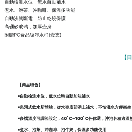
自動檢測水位，無水自動補水
煮水、泡茶、沖咖啡、保溫多功能
自動沸騰斷電，防止乾燒保護
高硼矽玻璃，加厚壺身
附贈PC食品級淨水桶(壹支)
【日
【商品特色】
￭自動檢測水位，低水位時自動加注補水
￭泉湧式飲水新體驗，從水壺底部湧上補水，不怕濺水方便衛生
￭多檔溫度可調節設定，40ﾟC~100ﾟC任你選，沖泡各種適溫
￭煮水、泡茶、沖咖啡、泡牛奶，保溫多功能使用