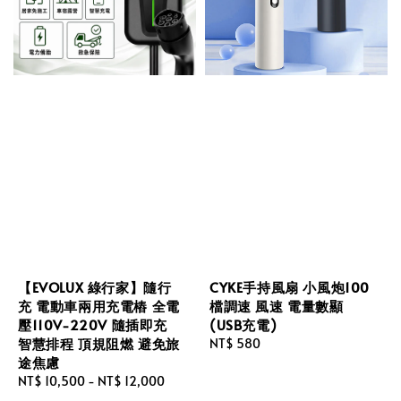
【EVOLUX 綠行家】隨行
CYKE手持風扇 小風炮100
充 電動車兩用充電樁 全電
檔調速 風速 電量數顯
壓110V-220V 隨插即充
(USB充電)
智慧排程 頂規阻燃 避免旅
Regular
NT$ 580
途焦慮
price
Regular
NT$ 10,500
-
NT$ 12,000
price