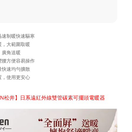
迅速制暖快速驅寒
暖，大範圍取暖
，廣角送暖
彎腰方便容易操作
量快速均勻擴散
置，使用更安心
GEN松井】日系遠紅外線雙管碳素可擺頭電暖器