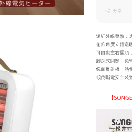
分享
遠紅外線發熱，
俯仰角度立體送
可自動左右擺頭
腳踩式開關，免
鏡面反射板，熱
傾倒斷電安全裝
【SON