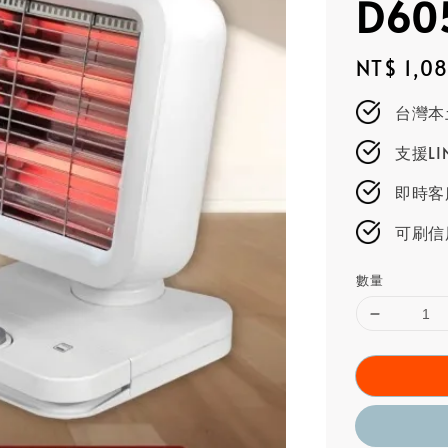
D60
Regular
NT$ 1,0
price
台灣本
支援L
即時客服
可刷信
數量