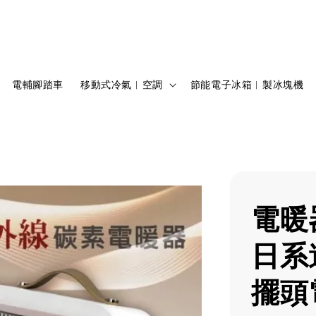
電輔腳踏車
移動式冷氣︱空調
節能電子冰箱︱製冰塊機
電暖
日系
擺頭