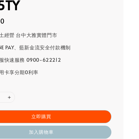
5TY
80
土經營 台中大雅實體門市
INE PAY、藍新金流安全付款機制
快速服務 0900-622212
用卡享分期0利率
立即購買
加入購物車