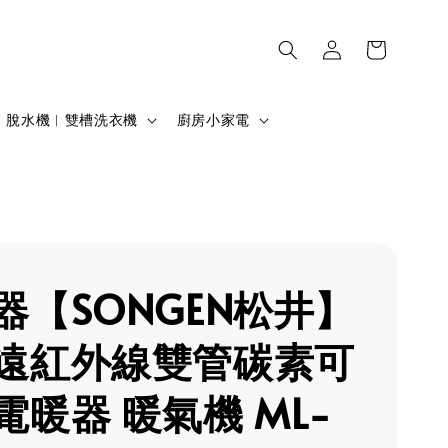
脫水機︱雙槽洗衣機
廚房小家電
器【SONGEN松井】
遠紅外線雙管碳素可
電暖器 暖氣機 ML-