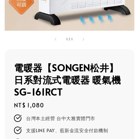
1
/
1
電暖器【SONGEN松井】
日系對流式電暖器 暖氣機
SG-161RCT
Regular
NT$ 1,080
price
台灣本土經營 台中大雅實體門市
支援LINE PAY、藍新金流安全付款機制