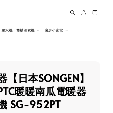
脫水機︱雙槽洗衣機
廚房小家電
器【日本SONGEN】
PTC暖暖南瓜電暖器
 SG-952PT