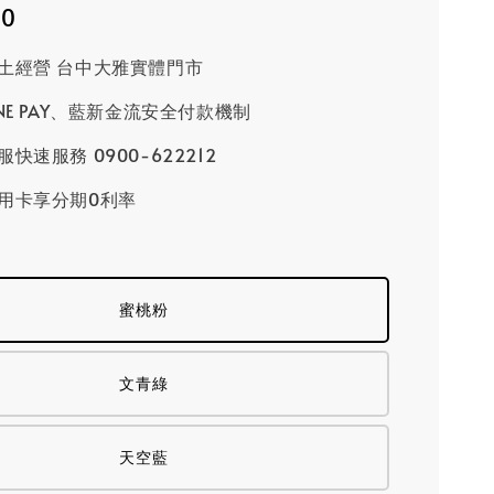
00
土經營 台中大雅實體門市
INE PAY、藍新金流安全付款機制
快速服務 0900-622212
用卡享分期0利率
蜜桃粉
文青綠
天空藍