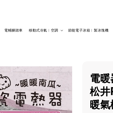
電輔腳踏車
移動式冷氣︱空調
節能電子冰箱︱製冰塊機
電暖
松井
暖氣機