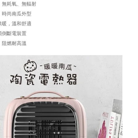
、無耗氧、無輻射
，時尚南瓜外型
供暖，溫和舒適
傾倒斷電裝置
，阻燃耐高溫