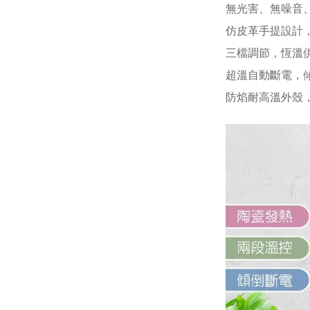
無光害、無噪音
仿皮革手提設計
三檔調節，恆溫
超溫自動斷電，
防焰耐高溫外殼