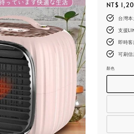
Regular
NT$ 1,2
price
台灣本
支援L
即時客服
可刷信
顏色