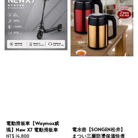
電動滑板車【Waymax威
電水壺【SONGEN松井】
瑪】New X7 電動滑板車
まつい三層防燙保溫快煮
Regular
NT$ 14,800