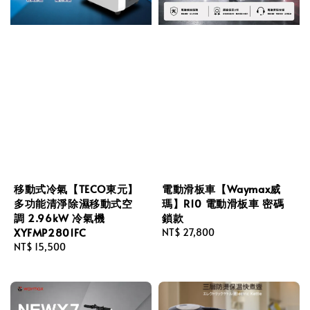
移動式冷氣【TECO東元】
電動滑板車【Waymax威
多功能清淨除濕移動式空
瑪】R10 電動滑板車 密碼
調 2.96kW 冷氣機
鎖款
XYFMP2801FC
Regular
NT$ 27,800
Regular
NT$ 15,500
price
price