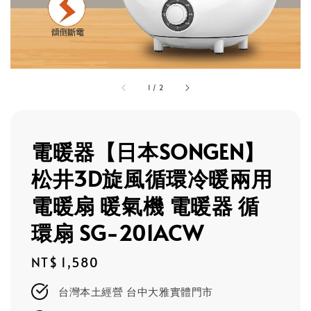
1
/
2
電暖器【日本SONGEN】
松井3D旋風循環冷暖兩用
電暖扇 暖氣機 電暖器 循
環扇 SG-201ACW
Regular
NT$ 1,580
price
台灣本土經營 台中大雅實體門市