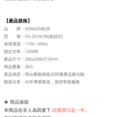
【產品規格】
品 牌：SONGEN松井
型 號：SG-201ACW(旋鈕式)
使用電源：110V / 60Hz
額定功率：1200W
產品尺寸：266x200x313mm
商品重量：2KG
產品保證：明台產物保險2000萬產品責任險
製造沿革：42年專業製造，保證售後服務
🍀 
商品保固
自購買日起一年
。
本商品在非人為因素下,