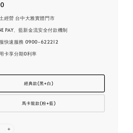
80
土經營 台中大雅實體門市
INE PAY、藍新金流安全付款機制
快速服務 0900-622212
用卡享分期0利率
經典款(黑+白)
馬卡龍款(粉+藍)