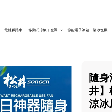
電輔腳踏車
移動式冷氣︱空調
節能電子冰箱︱製冰塊機
隨身
井】
涼冰風