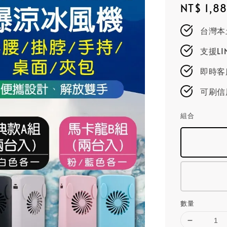
Regular
NT$ 1,8
price
台灣本
支援L
即時客服
可刷信
組合
數量