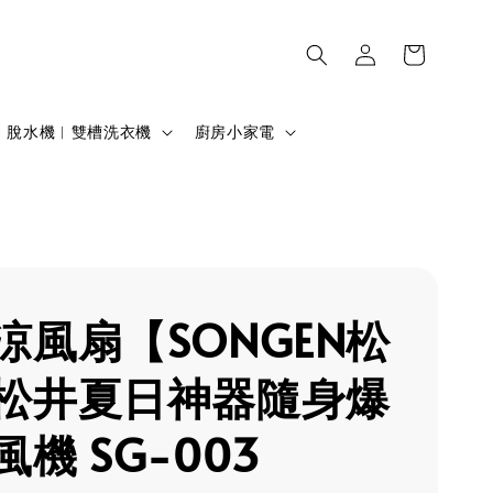
脫水機︱雙槽洗衣機
廚房小家電
涼風扇【SONGEN松
松井夏日神器隨身爆
機 SG-003