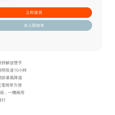
立即購買
加入購物車
掛脖解放雙手
間長達10小時
調節暴風降溫
充電簡單方便
風扇，一機兩用
隨行