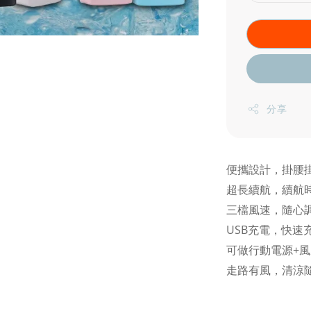
分享
便攜設計，掛腰
超長續航，續航時
三檔風速，隨心
USB充電，快速
可做行動電源+
走路有風，清涼