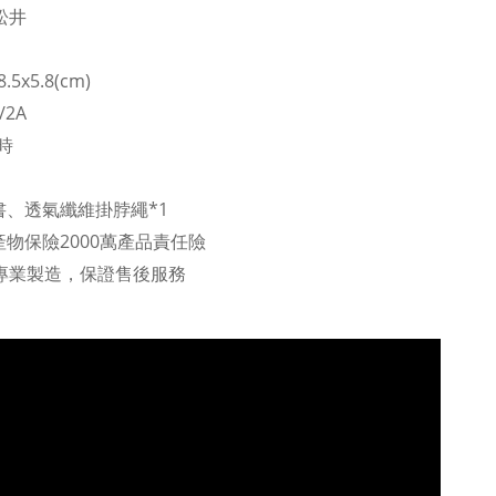
松井
5x5.8(cm)
2A
時
、透氣纖維掛脖繩*1
物保險2000萬產品責任險
年專業製造，保證售後服務