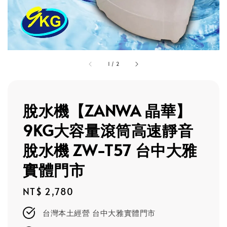
1
/
2
脫水機【ZANWA 晶華】
9KG大容量滾筒高速靜音
脫水機 ZW-T57 台中大雅
實體門市
Regular
NT$ 2,780
price
台灣本土經營 台中大雅實體門市