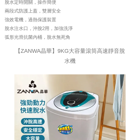
脫水定時開關，操作簡便
兩段式防護上蓋，雙層安全
強效電機，過熱保護裝置
脫水注水口，沖脫2用，加強洗淨
弧形光滑抗菌內桶，脫水無死角
【ZANWA晶華】9KG大容量滾筒高速靜音脫
水機