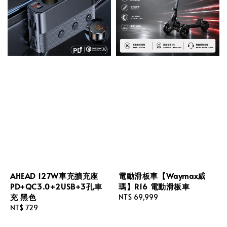
AHEAD 127W車充擴充座
電動滑板車【Waymax威
PD+QC3.0+2USB+3孔車
瑪】R16 電動滑板車
充 黑色
Regular
NT$ 69,999
Regular
NT$ 729
price
price