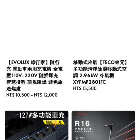
【EVOLUX 綠行家】隨行
移動式冷氣【TECO東元】
充 電動車兩用充電樁 全電
多功能清淨除濕移動式空
壓110V-220V 隨插即充
調 2.96kW 冷氣機
智慧排程 頂規阻燃 避免旅
XYFMP2801FC
途焦慮
Regular
NT$ 15,500
Regular
NT$ 10,500
-
NT$ 12,000
price
price