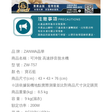
品 牌：ZANWA晶華
商品名稱：可沖脫 高速靜音脫水機
型 號：ZW-T57
顏 色： 寶石藍
商品尺寸(cm)：43 × 43 × 76 (cm)
※請依據裝機地點實際測量並比對商品尺寸決定購買
商品重量(kg)： 8.5 kg
容 量： 9 kg(濕衣)
額定功率：200W