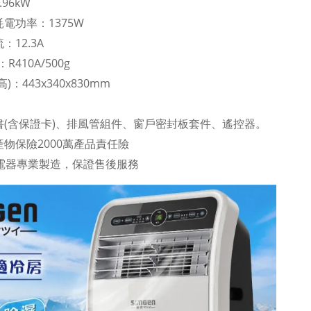
96kW
電功率：1375W
12.3A
410A/500g
)：443x340x830mm
書(含保證卡)、排風管組件、窗戶密封板套件、遙控器。
物保險2000萬產品責任險
年電器專業製造，保證售後服務