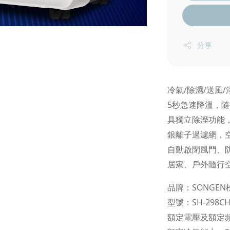
分享
冷氣/除濕/送風/
5秒急速降溫，
具獨立除溼功能
銀離子過濾網，
自動啟閉風門、
居家、戶外隨行
品牌：SONGEN
型號：SH-298C
額定電壓及額定頻率