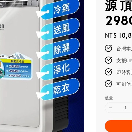
源 頂
298
Regular
NT$ 10,
price
台灣本
支援L
即時客服
可刷信
數量