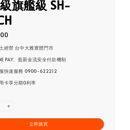
級旗艦級 SH-
CH
800
土經營 台中大雅實體門市
INE PAY、藍新金流安全付款機制
快速服務 0900-622212
用卡享分期0利率
立即購買