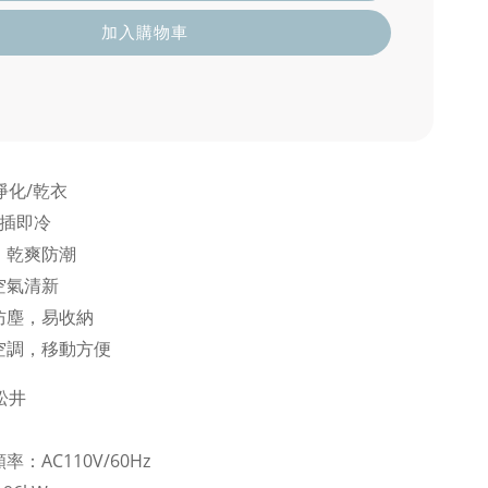
加入購物車
淨化/乾衣
隨插即冷
，乾爽防潮
空氣清新
防塵，易收納
空調，移動方便
松井
H
：AC110V/60Hz