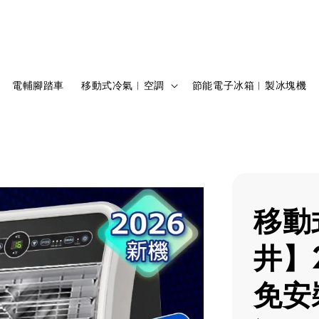
電輔腳踏車
移動式冷氣︱空調
節能電子冰箱︱製冰塊機
移動
井】2
免安