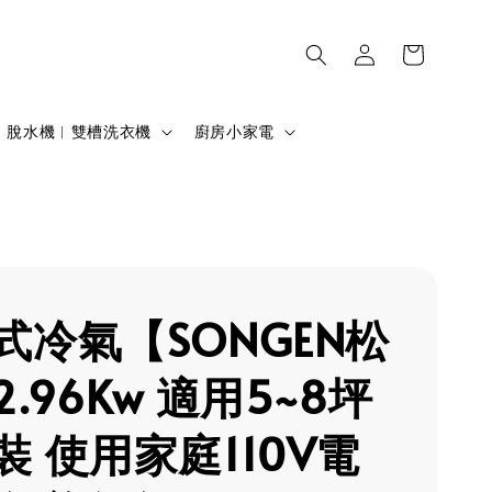
脫水機︱雙槽洗衣機
廚房小家電
式冷氣【SONGEN松
.96Kw 適用5~8坪
裝 使用家庭110V電