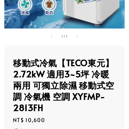
1
/
1
移動式冷氣【TECO東元】
2.72kW 適用3~5坪 冷暖
兩用 可獨立除濕 移動式空
調 冷氣機 空調 XYFMP-
2813FH
Regular
NT$ 10,600
price