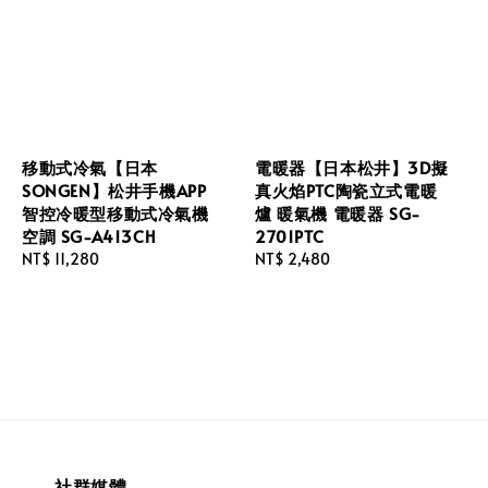
移動式冷氣【日本
電暖器【日本松井】3D擬
SONGEN】松井手機APP
真火焰PTC陶瓷立式電暖
智控冷暖型移動式冷氣機
爐 暖氣機 電暖器 SG-
空調 SG-A413CH
2701PTC
Regular
NT$ 11,280
Regular
NT$ 2,480
price
price
社群媒體