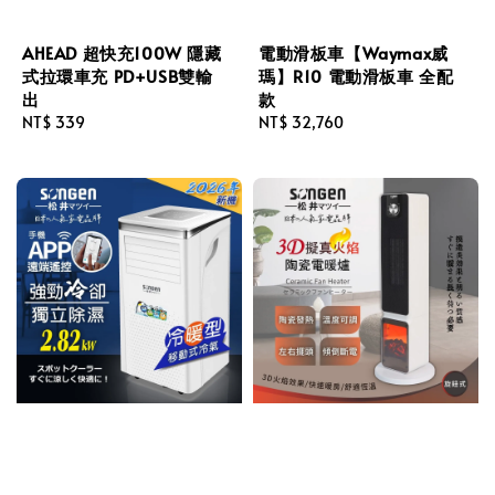
AHEAD 超快充100W 隱藏
電動滑板車【Waymax威
式拉環車充 PD+USB雙輸
瑪】R10 電動滑板車 全配
出
款
Regular
NT$ 339
Regular
NT$ 32,760
price
price