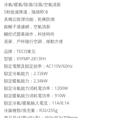
冷氣/暖氣/除濕/涼風/空氣清新
5秒急速降溫，隨插即冷
具獨立除溼功能，乾爽防潮
銀離子過濾網，空氣清新
觸控式螢幕操作，科技時尚
居家、戶外隨行空調，移動方便
品牌：TECO東元
型號：XYFMP-2813FH
額定電壓及額定頻率：AC110V/60Hz
額定冷氣能力：2.72kW
額定暖氣能力：2.34kW
額定冷氣能力消耗電功率：1200W
額定暖氣能力消耗電功率：910W
額定冷氣/暖氣輸入電流：11A/8.1A
冷媒種類/填充量：R32/255g
商品尺寸(寬x深x高)：350x353x708mm