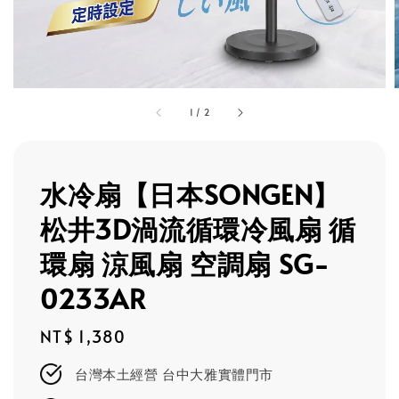
1
/
2
水冷扇【日本SONGEN】
松井3D渦流循環冷風扇 循
環扇 涼風扇 空調扇 SG-
0233AR
Regular
NT$ 1,380
price
台灣本土經營 台中大雅實體門市