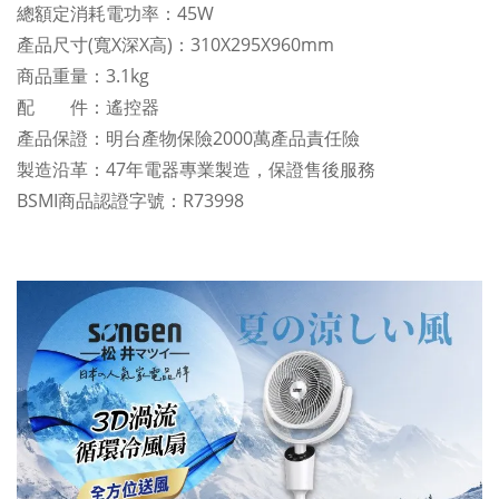
總額定消耗電功率：45W
產品尺寸(寬X深X高)：310X295X960mm
商品重量：3.1kg
配 件：遙控器
產品保證：明台產物保險2000萬產品責任險
製造沿革：47年電器專業製造，保證售後服務
BSMI商品認證字號：R73998