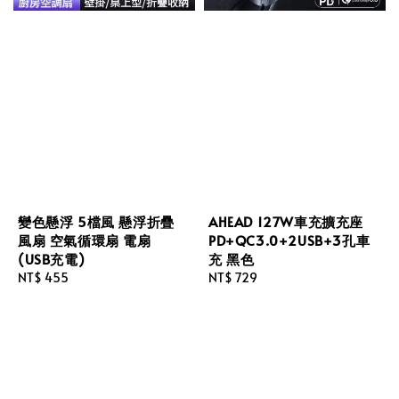
變色懸浮 5檔風 懸浮折疊
AHEAD 127W車充擴充座
風扇 空氣循環扇 電扇
PD+QC3.0+2USB+3孔車
(USB充電)
充 黑色
Regular
NT$ 455
Regular
NT$ 729
price
price