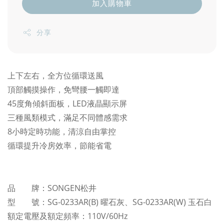
加入購物車
分享
上下左右，全方位循環送風
頂部觸摸操作，免彎腰一觸即達
45度角傾斜面板，LED液晶顯示屏
三種風類模式，滿足不同體感需求
8小時定時功能，清涼自由掌控
循環提升冷房效率，節能省電
品 牌：SONGEN松井
型 號：SG-0233AR(B) 曜石灰、
SG-0233AR(W) 玉石白
額定電壓及額定頻率：110V/60Hz