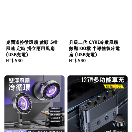
桌面遙控循環扇 數顯 5檔
升級二代 CYKE冷敷風扇
風速 定時 掛立兩用風扇
數顯100檔 半導體製冷電
(USB充電)
扇 (USB充電)
Regular
NT$ 580
Regular
NT$ 580
price
price