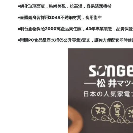
￭鋼化玻璃面板，時尚美觀，抗高溫，容易清潔擦拭
￭壺體鍋身皆採用304#不銹鋼材質，食用衛生
￭明台產物保險2000萬產品責任險，43年專業製造，品質保證
￭附贈PC食品級淨水桶(5公升容量)壹支，讓你方便配套即時