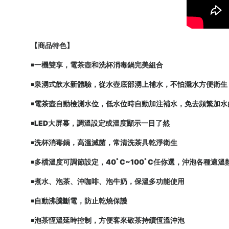
【商品特色】
￭一機雙享，電茶壺和洗杯消毒鍋完美組合
￭泉湧式飲水新體驗，從水壺底部湧上補水，不怕濺水方便衛生
￭電茶壺自動檢測水位，低水位時自動加注補水，免去頻繁加水
￭LED大屏幕，調溫設定或溫度顯示一目了然
￭洗杯消毒鍋，高溫滅菌，常清洗茶具乾淨衛生
￭多檔溫度可調節設定，40ﾟC~100ﾟC任你選，沖泡各種適溫
￭煮水、泡茶、沖咖啡、泡牛奶，保溫多功能使用
￭自動沸騰斷電，防止乾燒保護
￭泡茶恆溫延時控制，方便客來敬茶持續恆溫沖泡