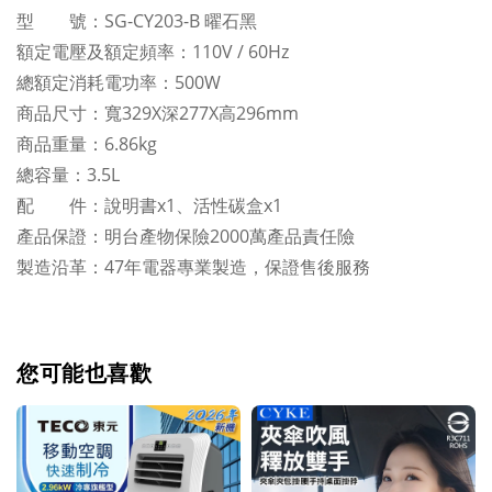
型 號：SG-CY203-B 曜石黑
額定電壓及額定頻率：110V / 60Hz
總額定消耗電功率：500W
商品尺寸：寬329X深277X高296mm
商品重量：6.86kg
總容量：3.5L
配 件：說明書x1、活性碳盒x1
產品保證：明台產物保險2000萬產品責任險
製造沿革：47年電器專業製造，保證售後服務
您可能也喜歡