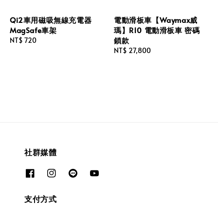
Qi2車用磁吸無線充電器
電動滑板車【Waymax威
MagSafe車架
瑪】R10 電動滑板車 密碼
鎖款
Regular
NT$ 720
price
Regular
NT$ 27,800
price
社群媒體
支付方式