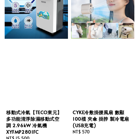
移動式冷氣【TECO東元】
CYKE冷敷掛腰風扇 數顯
多功能清淨除濕移動式空
100檔 夾傘 掛脖 製冷電扇
調 2.96kW 冷氣機
(USB充電)
XYFMP2801FC
Regular
NT$ 570
Regular
NT$ 15,500
price