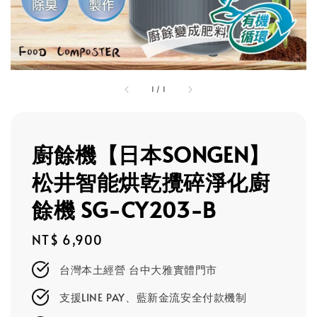
1
/
1
廚餘機【日本SONGEN】
松井智能烘乾攪碎淨化廚
餘機 SG-CY203-B
Regular
NT$ 6,900
price
台灣本土經營 台中大雅實體門市
支援LINE PAY、藍新金流安全付款機制