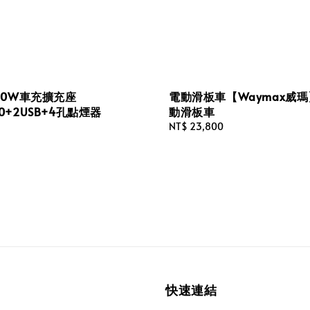
120W車充擴充座
電動滑板車【Waymax威瑪】
.0+2USB+4孔點煙器
動滑板車
Regular
NT$ 23,800
price
快速連結