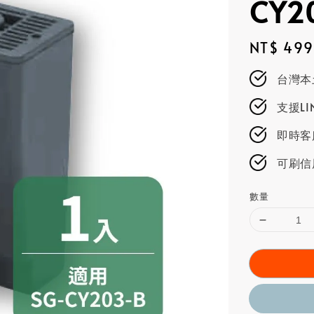
CY
Regular
NT$ 499
price
台灣本
支援L
即時客服
可刷信
數量