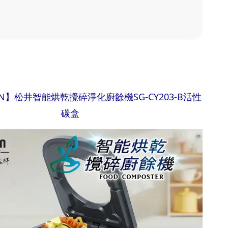
N】松井智能烘乾攪碎淨化廚餘機SG-CY203-B活性
碳盒