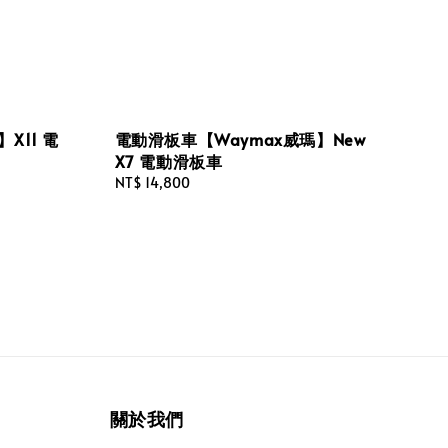
X11 電
電動滑板車【Waymax威瑪】New
X7 電動滑板車
Regular
NT$ 14,800
price
關於我們