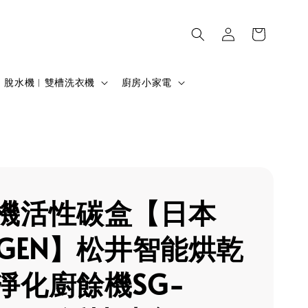
脫水機︱雙槽洗衣機
廚房小家電
機活性碳盒【日本
NGEN】松井智能烘乾
淨化廚餘機SG-