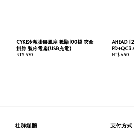
CYKE冷敷掛腰風扇 數顯100檔 夾傘
AHEAD 
掛脖 製冷電扇(USB充電)
PD+QC3
Regular
NT$ 570
Regular
NT$ 450
price
price
社群媒體
支付方式