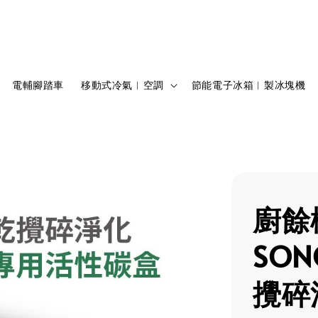
電輔腳踏車
移動式冷氣︱空調
節能電子冰箱︱製冰塊機
廚餘
SO
攪碎