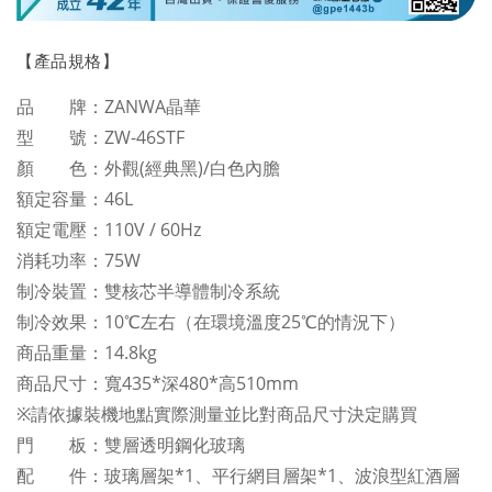
【產品規格】
品 牌：ZANWA晶華
型 號：ZW-46STF
顏 色：外觀(經典黑)/白色內膽
額定容量：46L
額定電壓：110V / 60Hz
消耗功率：75W
制冷裝置：雙核芯半導體制冷系統
制冷效果：10℃左右（在環境溫度25℃的情況下）
商品重量：14.8kg
商品尺寸：寬435*深480*高510mm
※請依據裝機地點實際測量並比對商品尺寸決定購買
門 板：雙層透明鋼化玻璃
配 件：玻璃層架*1、平行網目層架*1、波浪型紅酒層