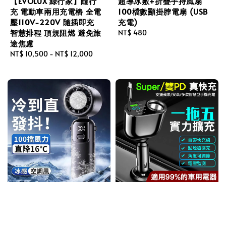
【EVOLUX 綠行家】隨行
超導冰敷+折疊手持風扇
充 電動車兩用充電樁 全電
100檔數顯掛脖電扇 (USB
壓110V-220V 隨插即充
充電)
智慧排程 頂規阻燃 避免旅
Regular
NT$ 480
途焦慮
price
Regular
NT$ 10,500
-
NT$ 12,000
price