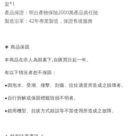
架*1
產品保證：明台產物保險2000萬產品責任險
製造沿革：42年專業製造，保證售後服務
🍀 商品保固
本商品在非人為因素下,自購買日起一年。
有以下情況者恕不保固：
●因泡水、受潮、撞擊、刮傷、拉扯過度所造成之損壞者。
●自行拆解或保固標籤毀損不明者。
●錯用機型、拉拔方式錯誤等不當使用所造成之故障。
⚠️ 特別注意事項 ⚠️