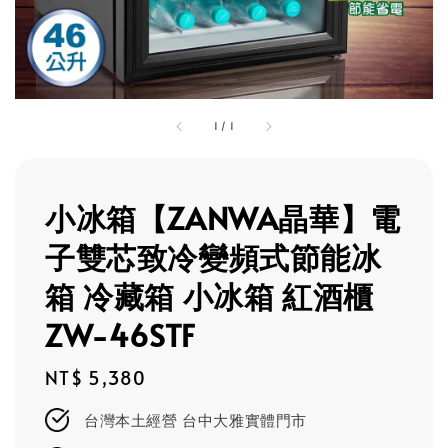
1
/
1
小冰箱【ZANWA晶華】電
子雙芯致冷變頻式節能冰
箱 冷藏箱 小冰箱 紅酒櫃
ZW-46STF
Regular
NT$ 5,380
price
台灣本土經營 台中大雅實體門市