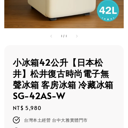
1
/
1
小冰箱42公升【日本松
井】松井復古時尚電子無
聲冰箱 客房冰箱 冷藏冰箱
SG-42AS-W
Regular
NT$ 5,980
price
台灣本土經營 台中大雅實體門市