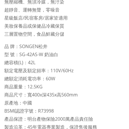
無壓縮機、無須冷媒，無汙染
超靜音、運轉無聲，零噪音
星級飯店/民宿客房/居家皆適用
美妝保養品或保健品冷藏保質
三層置物空間，食品鮮藏分儲
品 牌：SONGEN松井
型 號：SG-42AS-W 奶油白
總容積(L)：42L
額定電壓及額定頻率：110V/60Hz
總額定消耗電功率：60W
商品重量：12.5KG
商品尺寸：寬400x深435x高560mm
原產地：中國
BSMI認證字號：R73998
產品保證：明台產物保險2000萬產品責任險
製造沿革：45年電器專業製造，保證售後服務