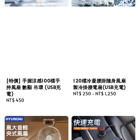
[特價] 手握涼感100檔手
120檔冷凝腰掛隨身風扇
持風扇 數顯 吊環 (USB充
製冷掛腰電扇(USB充電)
電)
Regular
NT$ 250
-
NT$ 1,250
Regular
NT$ 450
price
price