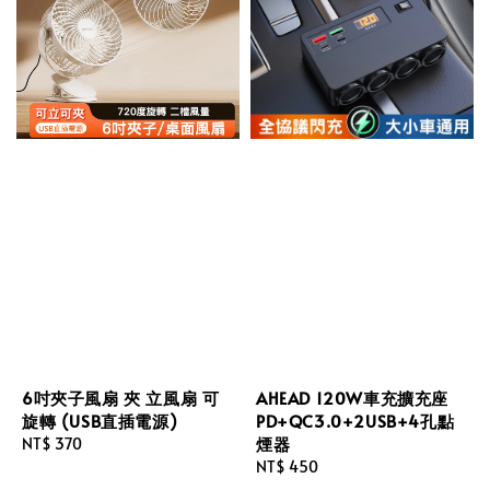
6吋夾子風扇 夾 立風扇 可
AHEAD 120W車充擴充座
旋轉 (USB直插電源)
PD+QC3.0+2USB+4孔點
煙器
Regular
NT$ 370
price
Regular
NT$ 450
price